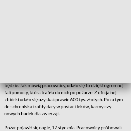
własnymi rękami"
- w pożarze Schroniska Dąbrówka zginęło 26
zwierząt
Wolontariusze wyprowadzają psy na spacery, przychodzą
osoby, które chcą adoptować zwierzęta, a każdego dnia
trafiają tam psy i koty z interwencji - jednym słowem -
schronisko w Dąbrówce wraca do dawnego funkcjonowania.
Jednak jeszcze trzy tygodnie temu nie było pewności czy tak
będzie. Jak mówią pracownicy, udało się to dzięki ogromnej
fali pomocy, która trafiła do nich po pożarze. Z oficjalnej
zbiórki udało się uzyskać prawie 600 tys. złotych. Poza tym
do schroniska trafiły dary w postaci leków, karmy czy
nowych budek dla zwierząt.
Pożar pojawił się nagle, 17 stycznia. Pracownicy próbowali