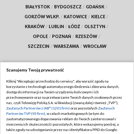
BIAŁYSTOK
/
BYDGOSZCZ
/
GDAŃSK
/
GORZÓW WLKP.
/
KATOWICE
/
KIELCE
/
KRAKÓW
/
LUBLIN
/
ŁÓDŹ
/
OLSZTYN
/
OPOLE
/
POZNAŃ
/
RZESZÓW
/
SZCZECIN
/
WARSZAWA
/
WROCŁAW
Szanujemy Twoją prywatność
Dołącz do nas:
Kliknij "Akceptuję i przechodzę do serwisu", aby wyrazić zgody na
korzystanie z technologii automatycznego śledzenia i zbierania danych,
TVP
dostęp do informacji na Twoim urządzeniu końcowym i ich
Abonament TVP
przechowywanie oraz na przetwarzanie Twoich danych osobowych przez
Regulamin TVP
nas, czyli Telewizję Polską S.A. w likwidacji (zwaną dalej również „TVP”),
Emisja w TVP
Polityka prywatności
Zaufanych Partnerów z IAB* (1201 firm)
oraz pozostałych
Zaufanych
Partnerów TVP (93 firm)
, w celach marketingowych (w tym do
Centrum informacji TVP
Moje zgody
zautomatyzowanego dopasowania reklam do Twoich zainteresowań i
mierzenia ich skuteczności) i pozostałych, które wskazujemy poniżej, a
Naziemna Telewizja Cyfrowa
Pomoc
także zgody na udostępnianie przez nas identyfikatora PPID do Google.