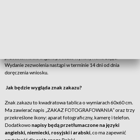
Każda osoba planująca rejestrację miejsc ważnych dla
bezpieczeństwa lub obronności państwa musi złożyć
formalny wniosek do odpowiedniego organu zarządzającego
danym obiektem
w formie papierowej lub w postaci
elektronicznej
. Wniosek powinien zawierać dane osobowe
oraz uzasadnienie celu fotografowania. Zezwolenie
wydawane jest na określony czas i może wymagać obecności
przedstawiciela organu podczas wykonywania zdjęć.
Wydanie zezwolenia nastąpi w terminie 14 dni od dnia
doręczenia wniosku.
Jak będzie wygląda znak zakazu?
Z
nak zakazu to kwadratowa tablica o wymiarach 60x60 cm.
Ma zawierać napis „ZAKAZ FOTOGRAFOWANIA” oraz trzy
przekreślone ikony: aparat fotograficzny, kamerę i telefon.
Dodatkowo
napisy będą przetłumaczone na języki
angielski, niemiecki, rosyjski i arabski
, co ma zapewnić
czytelność dla osób spoza Polski.