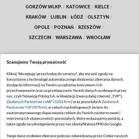
GORZÓW WLKP.
/
KATOWICE
/
KIELCE
/
KRAKÓW
/
LUBLIN
/
ŁÓDŹ
/
OLSZTYN
/
OPOLE
/
POZNAŃ
/
RZESZÓW
/
SZCZECIN
/
WARSZAWA
/
WROCŁAW
Szanujemy Twoją prywatność
Dołącz do nas:
Kliknij "Akceptuję i przechodzę do serwisu", aby wyrazić zgody na
korzystanie z technologii automatycznego śledzenia i zbierania danych,
TVP
dostęp do informacji na Twoim urządzeniu końcowym i ich
Abonament TVP
przechowywanie oraz na przetwarzanie Twoich danych osobowych przez
Regulamin TVP
nas, czyli Telewizję Polską S.A. w likwidacji (zwaną dalej również „TVP”),
Emisja w TVP
Polityka prywatności
Zaufanych Partnerów z IAB* (1201 firm)
oraz pozostałych
Zaufanych
Partnerów TVP (93 firm)
, w celach marketingowych (w tym do
Centrum informacji TVP
Moje zgody
zautomatyzowanego dopasowania reklam do Twoich zainteresowań i
mierzenia ich skuteczności) i pozostałych, które wskazujemy poniżej, a
Naziemna Telewizja Cyfrowa
Pomoc
także zgody na udostępnianie przez nas identyfikatora PPID do Google.
Sklep TVP
Biuro reklamy
Twoje dane osobowe zbierane podczas odwiedzania przez Ciebie naszych