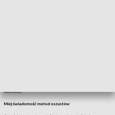
Weryfikuj wiadomości e-mail i SMS
Jeżeli otrzymasz wiadomość z linkiem do logowania do
banku, nie klikaj w niego bez weryfikacji. Warto samodzielnie
wpisać adres strony banku w przeglądarce i zalogować się
bezpośrednio na stronie, aby sprawdzić, czy konto jest
bezpieczne.
Zachowaj czujność wobec obietnic wysokich zysków
Jeżeli ktoś proponuje inwestycje z gwarantowanym wysokim
zyskiem, jest to najczęściej próba oszustwa. Przed
zainwestowaniem warto skonsultować się z rodziną lub
znajomym, a także sprawdzić wiarygodność takiej oferty w
internecie.
Miej świadomość metod oszustów