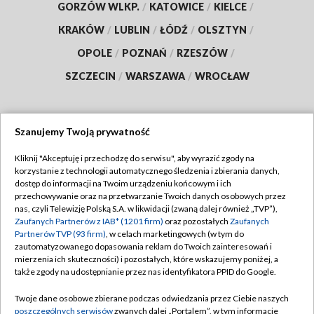
GORZÓW WLKP.
/
KATOWICE
/
KIELCE
/
KRAKÓW
/
LUBLIN
/
ŁÓDŹ
/
OLSZTYN
/
OPOLE
/
POZNAŃ
/
RZESZÓW
/
SZCZECIN
/
WARSZAWA
/
WROCŁAW
Szanujemy Twoją prywatność
Dołącz do nas:
Kliknij "Akceptuję i przechodzę do serwisu", aby wyrazić zgody na
korzystanie z technologii automatycznego śledzenia i zbierania danych,
TVP
dostęp do informacji na Twoim urządzeniu końcowym i ich
Abonament TVP
przechowywanie oraz na przetwarzanie Twoich danych osobowych przez
Regulamin TVP
nas, czyli Telewizję Polską S.A. w likwidacji (zwaną dalej również „TVP”),
Emisja w TVP
Polityka prywatności
Zaufanych Partnerów z IAB* (1201 firm)
oraz pozostałych
Zaufanych
Partnerów TVP (93 firm)
, w celach marketingowych (w tym do
Centrum informacji TVP
Moje zgody
zautomatyzowanego dopasowania reklam do Twoich zainteresowań i
mierzenia ich skuteczności) i pozostałych, które wskazujemy poniżej, a
Naziemna Telewizja Cyfrowa
Pomoc
także zgody na udostępnianie przez nas identyfikatora PPID do Google.
Sklep TVP
Biuro reklamy
Twoje dane osobowe zbierane podczas odwiedzania przez Ciebie naszych
Rada Programowa
Kontakt
poszczególnych serwisów
zwanych dalej „Portalem”, w tym informacje