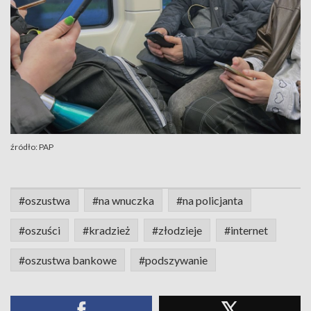
źródło: PAP
#oszustwa
#na wnuczka
#na policjanta
#oszuści
#kradzież
#złodzieje
#internet
#oszustwa bankowe
#podszywanie