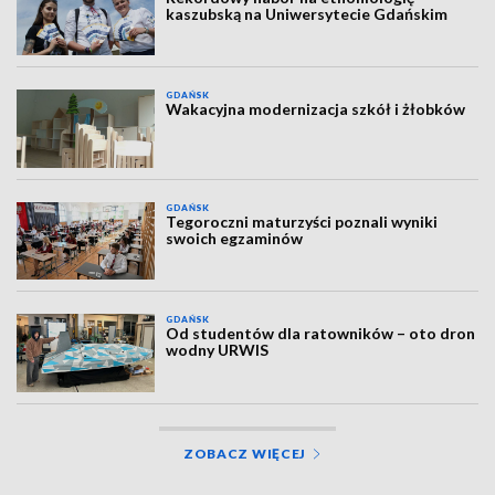
kaszubską na Uniwersytecie Gdańskim
GDAŃSK
Wakacyjna modernizacja szkół i żłobków
GDAŃSK
Tegoroczni maturzyści poznali wyniki
swoich egzaminów
GDAŃSK
Od studentów dla ratowników – oto dron
wodny URWIS
ZOBACZ WIĘCEJ