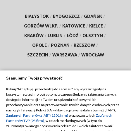
BIAŁYSTOK
/
BYDGOSZCZ
/
GDAŃSK
/
GORZÓW WLKP.
/
KATOWICE
/
KIELCE
/
KRAKÓW
/
LUBLIN
/
ŁÓDŹ
/
OLSZTYN
/
OPOLE
/
POZNAŃ
/
RZESZÓW
/
SZCZECIN
/
WARSZAWA
/
WROCŁAW
Szanujemy Twoją prywatność
Dołącz do nas:
Kliknij "Akceptuję i przechodzę do serwisu", aby wyrazić zgody na
korzystanie z technologii automatycznego śledzenia i zbierania danych,
TVP
dostęp do informacji na Twoim urządzeniu końcowym i ich
Abonament TVP
przechowywanie oraz na przetwarzanie Twoich danych osobowych przez
Regulamin TVP
nas, czyli Telewizję Polską S.A. w likwidacji (zwaną dalej również „TVP”),
Emisja w TVP
Polityka prywatności
Zaufanych Partnerów z IAB* (1201 firm)
oraz pozostałych
Zaufanych
Partnerów TVP (93 firm)
, w celach marketingowych (w tym do
Centrum informacji TVP
Moje zgody
zautomatyzowanego dopasowania reklam do Twoich zainteresowań i