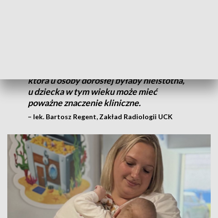
U noworodka naczynia są bardzo małe,
dlatego każdy manewr musi być
wykonany z najwyższą precyzją i przy
użyciu odpowiednio dobranego,
delikatnego sprzętu. Dodatkowym
wyzwaniem jest mała objętość krwi
krążącej – nawet niewielka utrata krwi,
która u osoby dorosłej byłaby nieistotna,
u dziecka w tym wieku może mieć
poważne znaczenie kliniczne.
– lek. Bartosz Regent, Zakład Radiologii UCK