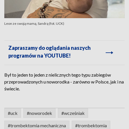
Leon ze swoją mamą, Sandrą (fot. UCK)
Zapraszamy do oglądania naszych
programów na YOUTUBE!
Był to jeden to jeden z nielicznych tego typu zabiegów
przeprowadzonych u noworodka - zarówno w Polsce, jak i na
świecie.
#uck
#noworodek
#wcześniak
#trombektomia mechaniczna
#trombektomia