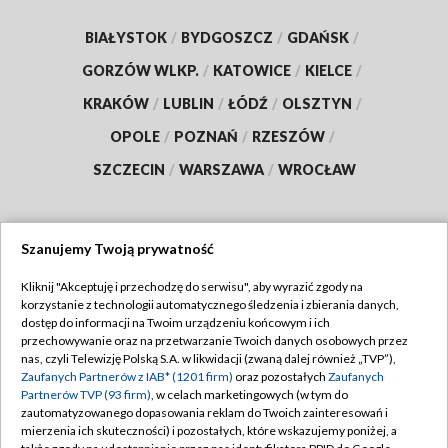
BIAŁYSTOK
/
BYDGOSZCZ
/
GDAŃSK
/
GORZÓW WLKP.
/
KATOWICE
/
KIELCE
/
KRAKÓW
/
LUBLIN
/
ŁÓDŹ
/
OLSZTYN
/
OPOLE
/
POZNAŃ
/
RZESZÓW
/
SZCZECIN
/
WARSZAWA
/
WROCŁAW
Szanujemy Twoją prywatność
Dołącz do nas:
Kliknij "Akceptuję i przechodzę do serwisu", aby wyrazić zgody na
korzystanie z technologii automatycznego śledzenia i zbierania danych,
TVP
dostęp do informacji na Twoim urządzeniu końcowym i ich
Abonament TVP
przechowywanie oraz na przetwarzanie Twoich danych osobowych przez
Regulamin TVP
nas, czyli Telewizję Polską S.A. w likwidacji (zwaną dalej również „TVP”),
Emisja w TVP
Polityka prywatności
Zaufanych Partnerów z IAB* (1201 firm)
oraz pozostałych
Zaufanych
Partnerów TVP (93 firm)
, w celach marketingowych (w tym do
Centrum informacji TVP
Moje zgody
zautomatyzowanego dopasowania reklam do Twoich zainteresowań i
mierzenia ich skuteczności) i pozostałych, które wskazujemy poniżej, a
Naziemna Telewizja Cyfrowa
Pomoc