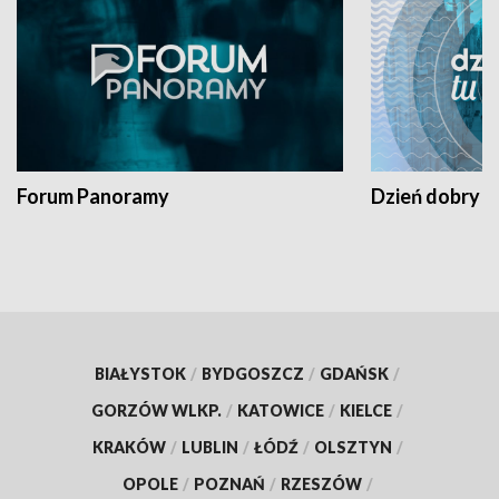
Forum Panoramy
Dzień dobry t
BIAŁYSTOK
/
BYDGOSZCZ
/
GDAŃSK
/
GORZÓW WLKP.
/
KATOWICE
/
KIELCE
/
KRAKÓW
/
LUBLIN
/
ŁÓDŹ
/
OLSZTYN
/
OPOLE
/
POZNAŃ
/
RZESZÓW
/