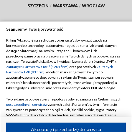
SZCZECIN
/
WARSZAWA
/
WROCŁAW
Szanujemy Twoją prywatność
Dołącz do nas:
Kliknij "Akceptuję i przechodzę do serwisu", aby wyrazić zgody na
korzystanie z technologii automatycznego śledzenia i zbierania danych,
TVP
dostęp do informacji na Twoim urządzeniu końcowym i ich
Abonament TVP
przechowywanie oraz na przetwarzanie Twoich danych osobowych przez
Regulamin TVP
nas, czyli Telewizję Polską S.A. w likwidacji (zwaną dalej również „TVP”),
Emisja w TVP
Zaufanych Partnerów z IAB* (1201 firm)
oraz pozostałych
Zaufanych
Polityka prywatności
Partnerów TVP (93 firm)
, w celach marketingowych (w tym do
Centrum informacji TVP
Moje zgody
zautomatyzowanego dopasowania reklam do Twoich zainteresowań i
mierzenia ich skuteczności) i pozostałych, które wskazujemy poniżej, a
Naziemna Telewizja Cyfrowa
Pomoc
także zgody na udostępnianie przez nas identyfikatora PPID do Google.
Sklep TVP
Biuro reklamy
Twoje dane osobowe zbierane podczas odwiedzania przez Ciebie naszych
Rada Programowa
poszczególnych serwisów
zwanych dalej „Portalem”, w tym informacje
Kontakt
zapisywane za pomocą technologii takich jak: pliki cookie, sygnalizatory
System NOS
WWW lub innych podobnych technologii umożliwiających świadczenie
dopasowanych i bezpiecznych usług, personalizację treści oraz reklam,
Informacje o nadawcy
Kanały
udostępnianie funkcji mediów społecznościowych oraz analizowanie
Akceptuję i przechodzę do serwisu
ruchu w Internecie.
Program dla prasy