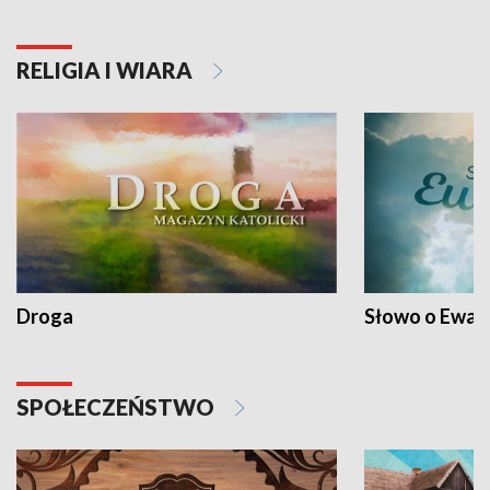
RELIGIA I WIARA
Droga
Słowo o Ewang
SPOŁECZEŃSTWO