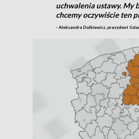
uchwalenia ustawy. My b
chcemy oczywiście ten p
- Aleksandra Dulkiewicz, prezydent Gda