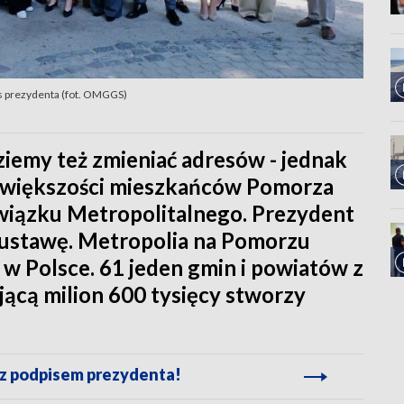
s prezydenta (fot. OMGGS)
dziemy też zmieniać adresów - jednak
y większości mieszkańców Pomorza
Związku Metropolitalnego. Prezydent
t ustawę. Metropolia na Pomorzu
w Polsce. 61 jeden gmin i powiatów z
ącą milion 600 tysięcy stworzy
z podpisem prezydenta!