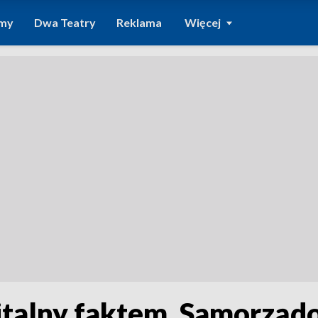
amy
Dwa Teatry
Reklama
Więcej
talny faktem. Samorząd