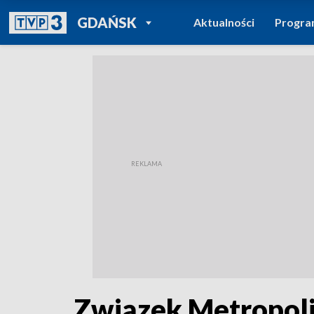
POWRÓT DO
GDAŃSK
Aktualności
Progr
TVP REGIONY
Związek Metropoli