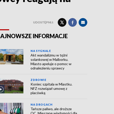
UDOSTĘPNIJ:
AJNOWSZE INFORMACJE
NA SYGNALE
Akt wandalizmu w tężni
solankowej w Malborku.
Miasto apeluje o pomoc w
odnalezieniu sprawcy
ZDROWIE
Koniec szpitala w Miastku.
NFZ rozwiązał umowę z
placówką
NA DROGACH
Tańsze paliwo, ale droższe
OC. Mieszane wiadomości dla