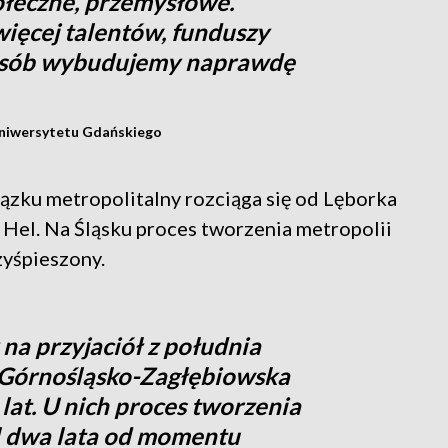
ołeczne, przemysłowe.
więcej talentów, funduszy
sposób wybudujemy naprawdę
 Uniwersytetu Gdańskiego
ązku metropolitalny rozciąga się od Lęborka
Hel. Na Śląsku proces tworzenia metropolii
zyśpieszony.
 na przyjaciół z południa
a Górnośląsko-Zagłębiowska
lat. U nich proces tworzenia
l dwa lata od momentu