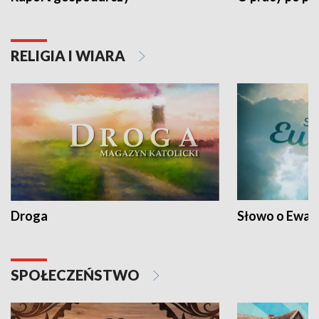
RELIGIA I WIARA
Droga
Słowo o Ewang
SPOŁECZEŃSTWO