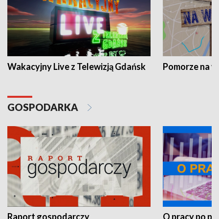
Wakacyjny Live z Telewizją Gdańsk
Pomorze na 
GOSPODARKA
Raport gospodarczy
O pracy po pr