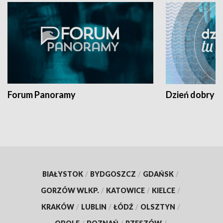
Forum Panoramy
Dzień dobry t
BIAŁYSTOK
/
BYDGOSZCZ
/
GDAŃSK
/
GORZÓW WLKP.
/
KATOWICE
/
KIELCE
/
KRAKÓW
/
LUBLIN
/
ŁÓDŹ
/
OLSZTYN
/