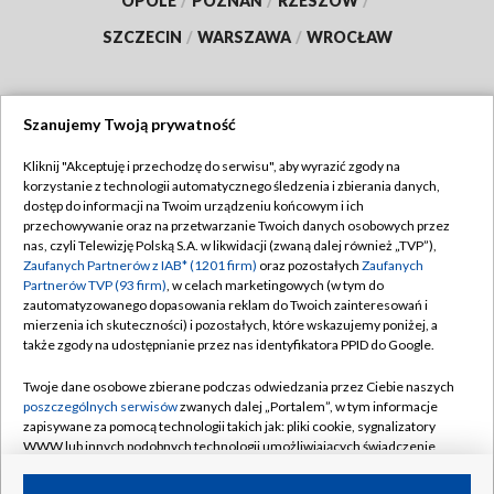
OPOLE
/
POZNAŃ
/
RZESZÓW
/
SZCZECIN
/
WARSZAWA
/
WROCŁAW
Szanujemy Twoją prywatność
Dołącz do nas:
Kliknij "Akceptuję i przechodzę do serwisu", aby wyrazić zgody na
korzystanie z technologii automatycznego śledzenia i zbierania danych,
TVP
dostęp do informacji na Twoim urządzeniu końcowym i ich
Abonament TVP
przechowywanie oraz na przetwarzanie Twoich danych osobowych przez
Regulamin TVP
nas, czyli Telewizję Polską S.A. w likwidacji (zwaną dalej również „TVP”),
Emisja w TVP
Zaufanych Partnerów z IAB* (1201 firm)
oraz pozostałych
Zaufanych
Polityka prywatności
Partnerów TVP (93 firm)
, w celach marketingowych (w tym do
Centrum informacji TVP
Moje zgody
zautomatyzowanego dopasowania reklam do Twoich zainteresowań i
mierzenia ich skuteczności) i pozostałych, które wskazujemy poniżej, a
Naziemna Telewizja Cyfrowa
Pomoc
także zgody na udostępnianie przez nas identyfikatora PPID do Google.
Sklep TVP
Biuro reklamy
Twoje dane osobowe zbierane podczas odwiedzania przez Ciebie naszych
Rada Programowa
poszczególnych serwisów
zwanych dalej „Portalem”, w tym informacje
Kontakt
zapisywane za pomocą technologii takich jak: pliki cookie, sygnalizatory
System NOS
WWW lub innych podobnych technologii umożliwiających świadczenie
dopasowanych i bezpiecznych usług, personalizację treści oraz reklam,
Informacje o nadawcy
Kanały
udostępnianie funkcji mediów społecznościowych oraz analizowanie