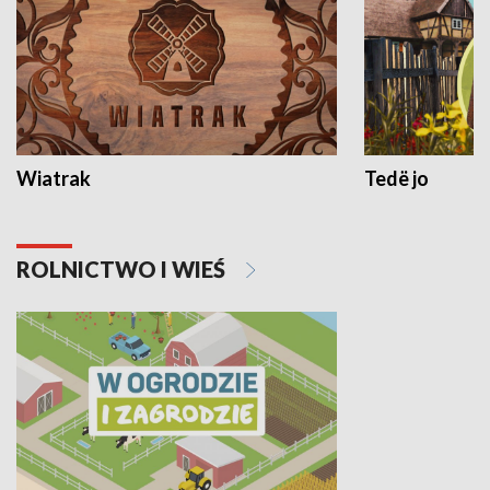
Wiatrak
Tedë jo
ROLNICTWO I WIEŚ