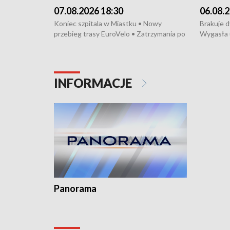
07.08.2026 18:30
06.08.2
Koniec szpitala w Miastku • Nowy
Brakuje 
przebieg trasy EuroVelo • Zatrzymania po
Wygasła 
bójce w Kościerzynie • Mieszkańcy
Miastku 
protestują przeciwko budowie trasy
Przeładu
tramwajowej • Kolejne konwoje
wiatrowej
humanitarne z Trójmiasta na Ukrainę •
Niebezpie
INFORMACJE
Święto Kociewia na Jarmarku św.
Dziewięć 
Dominika • Gdynia z lat 30. w
fotoplastikonie
Panorama