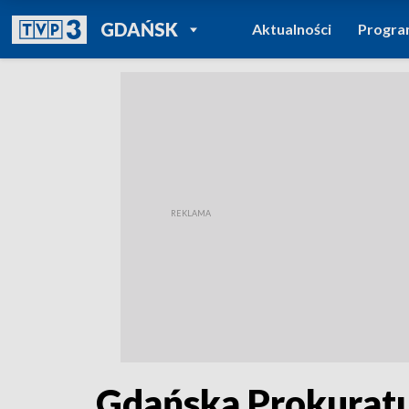
POWRÓT DO
GDAŃSK
Aktualności
Progr
TVP REGIONY
Gdańska Prokurat