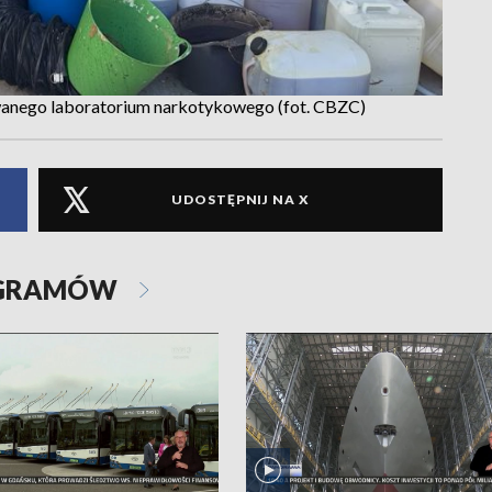
anego laboratorium narkotykowego (fot. CBZC)
UDOSTĘPNIJ NA X
OGRAMÓW