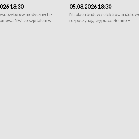
026 18:30
05.08.2026 18:30
dyspozytorów medycznych •
Na placu budowy elektrowni jądrow
umowa NFZ ze szpitalem w
rozpoczynają się prace ziemne •
• Otwarto Morski Terminal
Podpisano umowę na budowę obwo
nkowy • Budowa morskiej farmy
Starogardu Gdańskiego • Za kilka dn
 • Korki na gdańskich Stogach •
wodowanie ORP „Wicher” • 18 mili
czne zachowania na torach •
złotych na inwestycje w szkołach w
nowych „trajtków” dla Gdyni
i Wejherowie • Nowy sprzęt
kardiologiczny dla Puckiego Szpitala
Pomorzu znów rekordowe upały