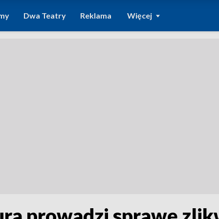
amy
Dwa Teatry
Reklama
Więcej
ura prowadzi sprawę zli