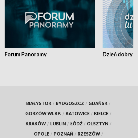
Forum Panoramy
Dzień dobry t
BIAŁYSTOK
/
BYDGOSZCZ
/
GDAŃSK
/
GORZÓW WLKP.
/
KATOWICE
/
KIELCE
/
KRAKÓW
/
LUBLIN
/
ŁÓDŹ
/
OLSZTYN
/
OPOLE
/
POZNAŃ
/
RZESZÓW
/