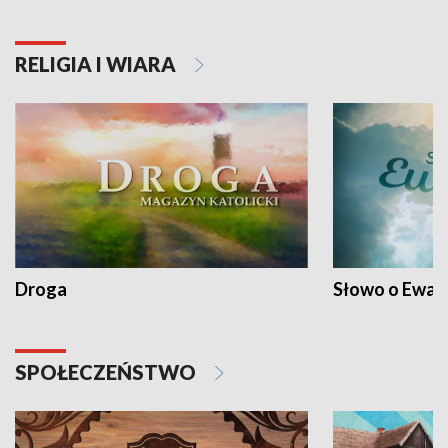
RELIGIA I WIARA
Droga
Słowo o Ewang
SPOŁECZEŃSTWO