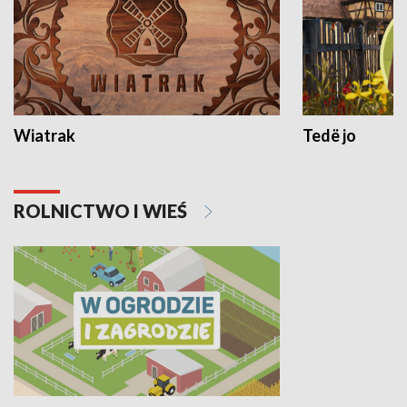
Wiatrak
Tedë jo
ROLNICTWO I WIEŚ