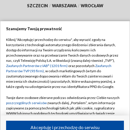
SZCZECIN
/
WARSZAWA
/
WROCŁAW
Szanujemy Twoją prywatność
Dołącz do nas:
Kliknij "Akceptuję i przechodzę do serwisu", aby wyrazić zgody na
korzystanie z technologii automatycznego śledzenia i zbierania danych,
TVP
dostęp do informacji na Twoim urządzeniu końcowym i ich
Abonament TVP
przechowywanie oraz na przetwarzanie Twoich danych osobowych przez
Regulamin TVP
nas, czyli Telewizję Polską S.A. w likwidacji (zwaną dalej również „TVP”),
Emisja w TVP
Zaufanych Partnerów z IAB* (1201 firm)
oraz pozostałych
Zaufanych
Polityka prywatności
Partnerów TVP (93 firm)
, w celach marketingowych (w tym do
Centrum informacji TVP
Moje zgody
zautomatyzowanego dopasowania reklam do Twoich zainteresowań i
mierzenia ich skuteczności) i pozostałych, które wskazujemy poniżej, a
Naziemna Telewizja Cyfrowa
Pomoc
także zgody na udostępnianie przez nas identyfikatora PPID do Google.
Sklep TVP
Biuro reklamy
Twoje dane osobowe zbierane podczas odwiedzania przez Ciebie naszych
Rada Programowa
poszczególnych serwisów
zwanych dalej „Portalem”, w tym informacje
Kontakt
zapisywane za pomocą technologii takich jak: pliki cookie, sygnalizatory
System NOS
WWW lub innych podobnych technologii umożliwiających świadczenie
dopasowanych i bezpiecznych usług, personalizację treści oraz reklam,
Informacje o nadawcy
Kanały
udostępnianie funkcji mediów społecznościowych oraz analizowanie
Akceptuję i przechodzę do serwisu
ruchu w Internecie.
Program dla prasy