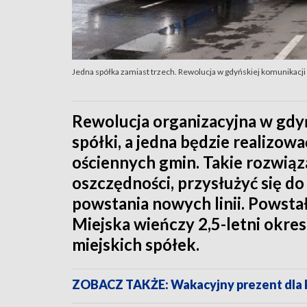
Jedna spółka zamiast trzech. Rewolucja w gdyńskiej komunikacji m
Rewolucja organizacyjna w gdyń
spółki, a jedna będzie realizowa
ościennych gmin. Takie rozwiąz
oszczędności, przysłużyć się do
powstania nowych linii. Powst
Miejska wieńczy 2,5-letni okre
miejskich spółek.
ZOBACZ TAKŻE: Wakacyjny prezent dla k