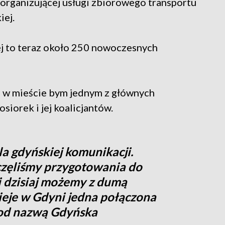
 organizującej usługi zbiorowego transportu
iej.
j to teraz około 250 nowoczesnych
 w mieście bym jednym z głównych
iorek i jej koalicjantów.
a gdyńskiej komunikacji.
częliśmy przygotowania do
i dzisiaj możemy z dumą
tnieje w Gdyni jedna połączona
od nazwą Gdyńska