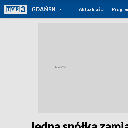
POWRÓT DO
GDAŃSK
Aktualności
Progr
TVP REGIONY
Jedna spółka zamia