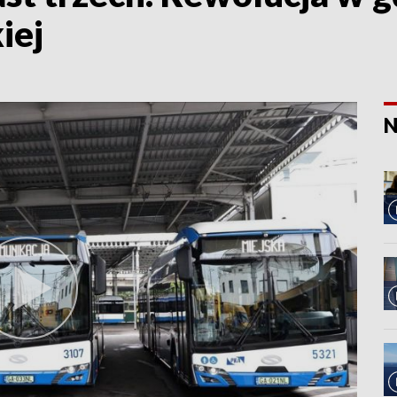
iej
N