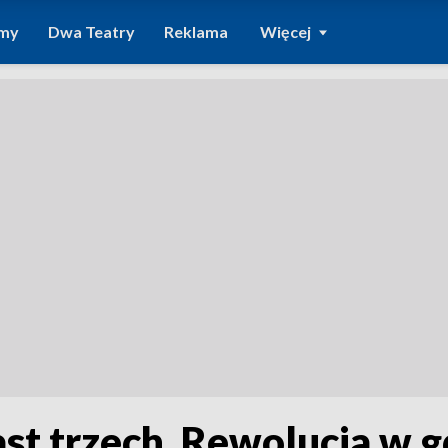
amy
Dwa Teatry
Reklama
Więcej
st trzech. Rewolucja w g