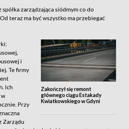
z spółka zarządzająca siódmym co do
 Od teraz ma być wszystko ma przebiegać
ki:
usowej,
usowej i
j. Te firmy
cent
. Ich
Zakończył się remont
głównego ciągu Estakady
 w
Kwiatkowskiego w Gdyni
ocznie. Przy
 znaczna
 z Zarządu