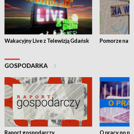
Wakacyjny Live z Telewizją Gdańsk
Pomorze na 
GOSPODARKA
Raport gospodarczy
O pracy po pr