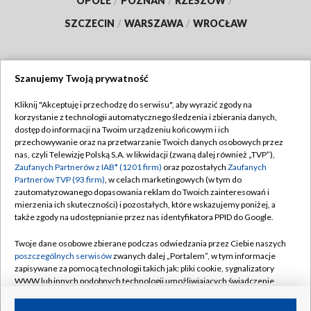
OPOLE
/
POZNAŃ
/
RZESZÓW
/
SZCZECIN
/
WARSZAWA
/
WROCŁAW
Szanujemy Twoją prywatność
Dołącz do nas:
Kliknij "Akceptuję i przechodzę do serwisu", aby wyrazić zgody na
korzystanie z technologii automatycznego śledzenia i zbierania danych,
TVP
dostęp do informacji na Twoim urządzeniu końcowym i ich
Abonament TVP
przechowywanie oraz na przetwarzanie Twoich danych osobowych przez
Regulamin TVP
nas, czyli Telewizję Polską S.A. w likwidacji (zwaną dalej również „TVP”),
Emisja w TVP
Zaufanych Partnerów z IAB* (1201 firm)
oraz pozostałych
Zaufanych
Polityka prywatności
Partnerów TVP (93 firm)
, w celach marketingowych (w tym do
Centrum informacji TVP
Moje zgody
zautomatyzowanego dopasowania reklam do Twoich zainteresowań i
mierzenia ich skuteczności) i pozostałych, które wskazujemy poniżej, a
Naziemna Telewizja Cyfrowa
Pomoc
także zgody na udostępnianie przez nas identyfikatora PPID do Google.
Sklep TVP
Biuro reklamy
Twoje dane osobowe zbierane podczas odwiedzania przez Ciebie naszych
Rada Programowa
poszczególnych serwisów
zwanych dalej „Portalem”, w tym informacje
Kontakt
zapisywane za pomocą technologii takich jak: pliki cookie, sygnalizatory
System NOS
WWW lub innych podobnych technologii umożliwiających świadczenie
dopasowanych i bezpiecznych usług, personalizację treści oraz reklam,
Informacje o nadawcy
Kanały
udostępnianie funkcji mediów społecznościowych oraz analizowanie