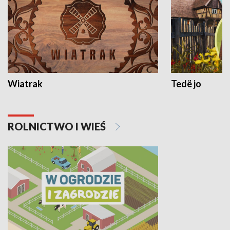
Wiatrak
Tedë jo
ROLNICTWO I WIEŚ