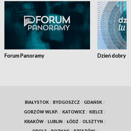
Forum Panoramy
Dzień dobry t
BIAŁYSTOK
/
BYDGOSZCZ
/
GDAŃSK
/
GORZÓW WLKP.
/
KATOWICE
/
KIELCE
/
KRAKÓW
/
LUBLIN
/
ŁÓDŹ
/
OLSZTYN
/