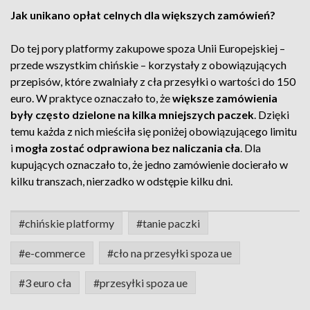
Jak unikano opłat celnych dla większych zamówień?
Do tej pory platformy zakupowe spoza Unii Europejskiej –
przede wszystkim chińskie – korzystały z obowiązujących
przepisów, które zwalniały z cła przesyłki o wartości do 150
euro. W praktyce oznaczało to, że
większe zamówienia
były często dzielone na kilka mniejszych paczek
. Dzięki
temu każda z nich mieściła się poniżej obowiązującego limitu
i
mogła zostać odprawiona bez naliczania cła
. Dla
kupujących oznaczało to, że jedno zamówienie docierało w
kilku transzach, nierzadko w odstępie kilku dni.
#chińskie platformy
#tanie paczki
#e-commerce
#cło na przesyłki spoza ue
#3 euro cła
#przesyłki spoza ue