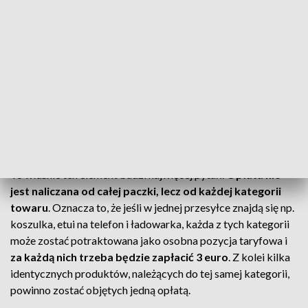
Z danych Komisji Europejskiej wynika, że
tylko w 2025 roku
do Unii Europejskiej trafiło 5,9 mld nieobjętych cłami
tanich produktów z państw trzecich, co stanowiło aż
97% całego importu, a tylko 2% wartościoweg
o. To
jednak koniec darmowych przesyłek e-commarce do 150
euro.
Wstępnie od 1 lipca 2026 roku do 1 lipca 2028 roku
takie paczki objęte zryczałtowaną opłatą 3 euro
za
każdą pozycję taryfową w przesyłce.
Co oznacza „pozycja taryfowa”?
To właśnie ten element budzi najwięcej pytań.
Opłata nie
jest naliczana od całej paczki, lecz od każdej kategorii
towaru
. Oznacza to, że jeśli w jednej przesyłce znajdą się np.
koszulka, etui na telefon i ładowarka, każda z tych kategorii
może zostać potraktowana jako osobna pozycja taryfowa i
za każdą nich trzeba będzie zapłacić 3 euro
. Z kolei kilka
identycznych produktów, należących do tej samej kategorii,
powinno zostać objętych jedną opłatą.