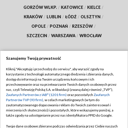
GORZÓW WLKP.
/
KATOWICE
/
KIELCE
/
KRAKÓW
/
LUBLIN
/
ŁÓDŹ
/
OLSZTYN
/
OPOLE
/
POZNAŃ
/
RZESZÓW
/
SZCZECIN
/
WARSZAWA
/
WROCŁAW
Szanujemy Twoją prywatność
Dołącz do nas:
Kliknij "Akceptuję i przechodzę do serwisu", aby wyrazić zgody na
korzystanie z technologii automatycznego śledzenia i zbierania danych,
TVP
dostęp do informacji na Twoim urządzeniu końcowym i ich
Abonament TVP
przechowywanie oraz na przetwarzanie Twoich danych osobowych przez
Regulamin TVP
nas, czyli Telewizję Polską S.A. w likwidacji (zwaną dalej również „TVP”),
Emisja w TVP
Polityka prywatności
Zaufanych Partnerów z IAB* (1201 firm)
oraz pozostałych
Zaufanych
Partnerów TVP (93 firm)
, w celach marketingowych (w tym do
Centrum informacji TVP
Moje zgody
zautomatyzowanego dopasowania reklam do Twoich zainteresowań i
mierzenia ich skuteczności) i pozostałych, które wskazujemy poniżej, a
Naziemna Telewizja Cyfrowa
Pomoc
także zgody na udostępnianie przez nas identyfikatora PPID do Google.
Sklep TVP
Biuro reklamy
Twoje dane osobowe zbierane podczas odwiedzania przez Ciebie naszych