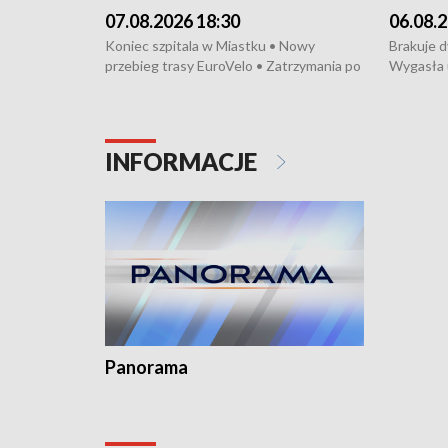
07.08.2026 18:30
06.08.2
Koniec szpitala w Miastku • Nowy
Brakuje 
przebieg trasy EuroVelo • Zatrzymania po
Wygasła 
bójce w Kościerzynie • Mieszkańcy
Miastku 
protestują przeciwko budowie trasy
Przeładu
tramwajowej • Kolejne konwoje
wiatrowej
humanitarne z Trójmiasta na Ukrainę •
Niebezpie
INFORMACJE
Święto Kociewia na Jarmarku św.
Dziewięć 
Dominika • Gdynia z lat 30. w
fotoplastikonie
Panorama