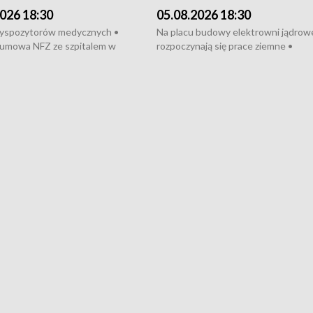
026 18:30
05.08.2026 18:30
dyspozytorów medycznych •
Na placu budowy elektrowni jądrow
umowa NFZ ze szpitalem w
rozpoczynają się prace ziemne •
• Otwarto Morski Terminal
Podpisano umowę na budowę obwo
nkowy • Budowa morskiej farmy
Starogardu Gdańskiego • Za kilka dn
 • Korki na gdańskich Stogach •
wodowanie ORP „Wicher” • 18 mili
czne zachowania na torach •
złotych na inwestycje w szkołach w
nowych „trajtków” dla Gdyni
i Wejherowie • Nowy sprzęt
kardiologiczny dla Puckiego Szpitala
Pomorzu znów rekordowe upały