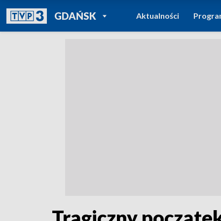
POWRÓT DO
GDAŃSK
Aktualności
Progr
TVP REGIONY
Tragiczny początek