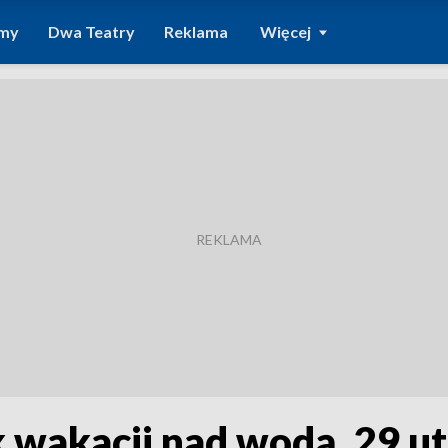
amy
Dwa Teatry
Reklama
Więcej
 wakacji nad wodą. 29 ut