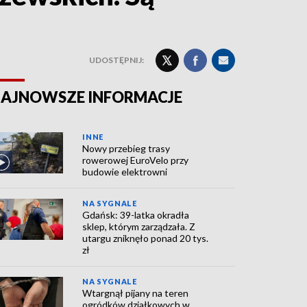
UDOSTĘPNIJ:
AJNOWSZE INFORMACJE
INNE
Nowy przebieg trasy
rowerowej EuroVelo przy
budowie elektrowni
NA SYGNALE
Gdańsk: 39-latka okradła
sklep, którym zarządzała. Z
utargu zniknęło ponad 20 tys.
zł
NA SYGNALE
Wtargnął pijany na teren
ogródków działkowych w