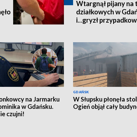
Wtargnął pijany na
nęło
działkowych w Gdańs
i...gryzł przypadko
GDAŃSK
onkowcy na Jarmarku
W Słupsku płonęła stol
ominika w Gdańsku.
Ogień objął cały budy
ie czujni!