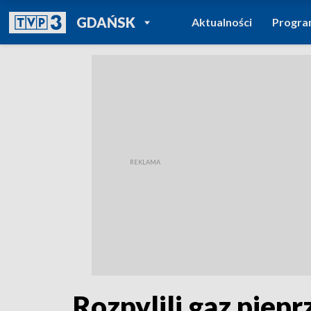
POWRÓT DO
GDAŃSK
Aktualności
Progr
TVP REGIONY
Rozpylili gaz piep