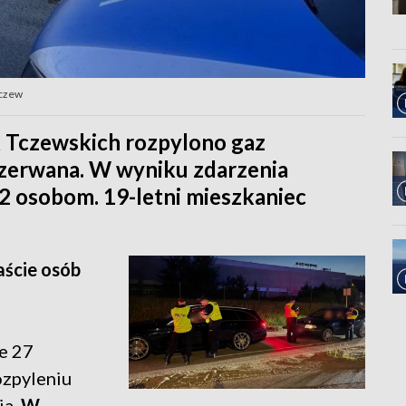
Tczew
 Tczewskich rozpylono gaz
rzerwana. W wyniku zdarzenia
 osobom. 19-letni mieszkaniec
aście osób
e 27
ozpyleniu
a.
W