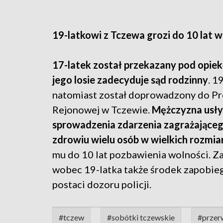
19-latkowi z Tczewa grozi do 10 lat w
17-latek został przekazany pod opiek
jego losie zadecyduje sąd rodzinny
. 1
natomiast został doprowadzony do Pr
Rejonowej w Tczewie.
Mężczyzna usły
sprowadzenia zdarzenia zagrażającego
zdrowiu wielu osób w wielkich rozmia
mu do 10 lat pozbawienia wolności. 
wobec 19-latka także środek zapobie
postaci dozoru policji.
#tczew
#sobótki tczewskie
#przer