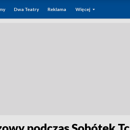
amy
Dwa Teatry
Reklama
Więcej
rzowy podczas Sobótek Tc