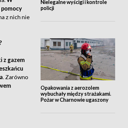
Nielegalne wyścigi i kontrole
policji
ji pomocy
na z nich nie
?
i z gazem
ieszkańcu
wa
. Zarówno
ywem
Opakowania z aerozolem
wybuchały między strażakami.
Pożar w Charnowie ugaszony