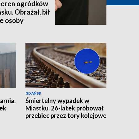
 teren ogródków
ku. Obrażał, bił
we osoby
GDAŃSK
arnia.
Śmiertelny wypadek w
nek
Miastku. 26-latek próbował
przebiec przez tory kolejowe