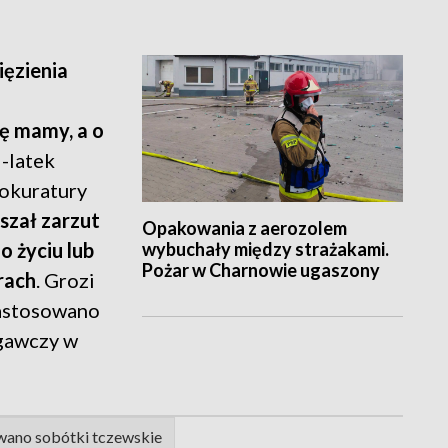
ięzienia
ę mamy, a o
9-latek
okuratury
szał zarzut
Opakowania z aerozolem
wybuchały między strażakami.
 życiu lub
Pożar w Charnowie ugaszony
rach
. Grozi
Zastosowano
gawczy w
wano sobótki tczewskie