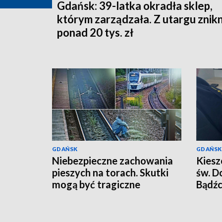
Gdańsk: 39-latka okradła sklep,
którym zarządzała. Z utargu znik
ponad 20 tys. zł
GDAŃSK
GDAŃSK
Niebezpieczne zachowania
Kiesz
pieszych na torach. Skutki
św. D
mogą być tragiczne
Bądźc