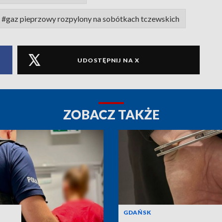
#gaz pieprzowy rozpylony na sobótkach tczewskich
UDOSTĘPNIJ NA X
ZOBACZ TAKŻE
GDAŃSK