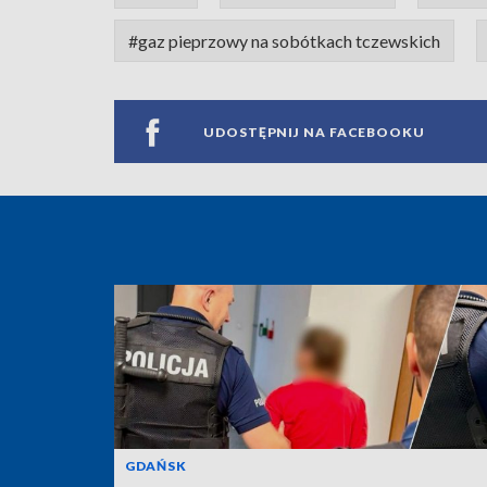
#gaz pieprzowy na sobótkach tczewskich
UDOSTĘPNIJ NA FACEBOOKU
GDAŃSK