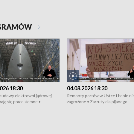
OGRAMÓW
026 18:30
04.08.2026 18:30
 budowy elektrowni jądrowej
Remonty portów w Ustce i Łebie ni
ają się prace ziemne •
zagrożone • Zarzuty dla pijanego
o umowę na budowę obwodnicy
kierowcy ciągnika • Protest
u Gdańskiego • Za kilka dni
poszkodowanych przez dewelopera
e ORP „Wicher” • 18 milionów
Gdyni • Milion zł dla dzieci z UCK od
a inwestycje w szkołach w Rumi
Cancer Fighters • Efekty wpisu Gdy
owie • Nowy sprzęt
Listę UNESCO • Kaszubscy kuczerz