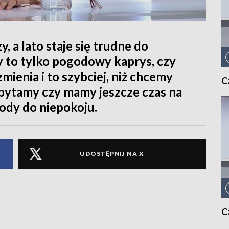
, a lato staje się trudne do
y to tylko pogodowy kaprys, czy
mienia i to szybciej, niż chcemy
C
pytamy czy mamy jeszcze czas na
ody do niepokoju.
UDOSTĘPNIJ NA X
C