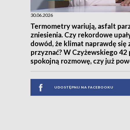
30.06.2026
Termometry wariują, asfalt parzy
zniesienia. Czy rekordowe upał
dowód, że klimat naprawdę się z
przyznać? W Czyżewskiego 42 
spokojną rozmowę, czy już pow
UDOSTĘPNIJ NA FACEBOOKU