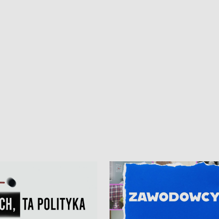
iczny dla Puckiego Szpitala • Na
witali Tour de Pologne
znów rekordowe upały