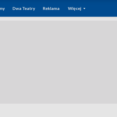
amy
Dwa Teatry
Reklama
Więcej