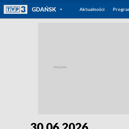
POWRÓT DO
GDAŃSK
Aktualności
Progr
TVP REGIONY
30.06.2026