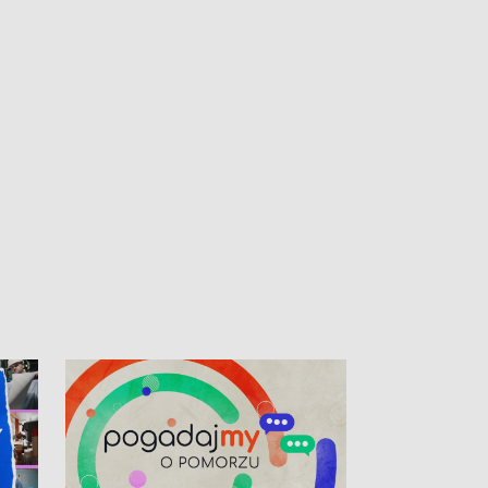
kibiców na trasie przejazdu peletonu
Tour de Pologne przez Kaszuby