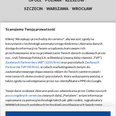
OPOLE
/
POZNAŃ
/
RZESZÓW
/
SZCZECIN
/
WARSZAWA
/
WROCŁAW
Szanujemy Twoją prywatność
Dołącz do nas:
Kliknij "Akceptuję i przechodzę do serwisu", aby wyrazić zgody na
korzystanie z technologii automatycznego śledzenia i zbierania danych,
TVP
dostęp do informacji na Twoim urządzeniu końcowym i ich
Abonament TVP
przechowywanie oraz na przetwarzanie Twoich danych osobowych przez
Regulamin TVP
nas, czyli Telewizję Polską S.A. w likwidacji (zwaną dalej również „TVP”),
Emisja w TVP
Zaufanych Partnerów z IAB* (1201 firm)
oraz pozostałych
Zaufanych
Polityka prywatności
Partnerów TVP (93 firm)
, w celach marketingowych (w tym do
Centrum informacji TVP
Moje zgody
zautomatyzowanego dopasowania reklam do Twoich zainteresowań i
mierzenia ich skuteczności) i pozostałych, które wskazujemy poniżej, a
Naziemna Telewizja Cyfrowa
Pomoc
także zgody na udostępnianie przez nas identyfikatora PPID do Google.
Sklep TVP
Biuro reklamy
Twoje dane osobowe zbierane podczas odwiedzania przez Ciebie naszych
Rada Programowa
poszczególnych serwisów
zwanych dalej „Portalem”, w tym informacje
Kontakt
zapisywane za pomocą technologii takich jak: pliki cookie, sygnalizatory
System NOS
WWW lub innych podobnych technologii umożliwiających świadczenie
dopasowanych i bezpiecznych usług, personalizację treści oraz reklam,
Informacje o nadawcy
Kanały
udostępnianie funkcji mediów społecznościowych oraz analizowanie