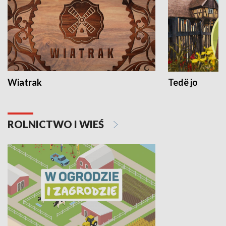
Wiatrak
Tedë jo
ROLNICTWO I WIEŚ