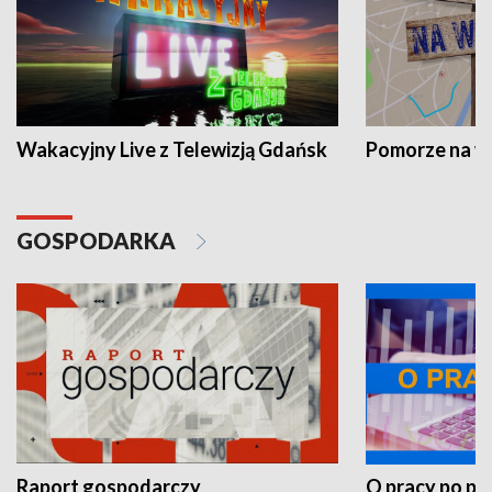
Wakacyjny Live z Telewizją Gdańsk
Pomorze na 
GOSPODARKA
Raport gospodarczy
O pracy po pr