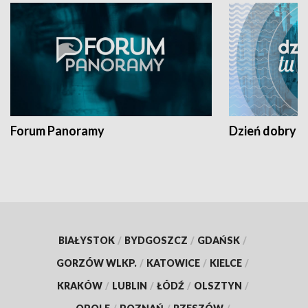
Forum Panoramy
Dzień dobry t
BIAŁYSTOK
/
BYDGOSZCZ
/
GDAŃSK
/
GORZÓW WLKP.
/
KATOWICE
/
KIELCE
/
KRAKÓW
/
LUBLIN
/
ŁÓDŹ
/
OLSZTYN
/