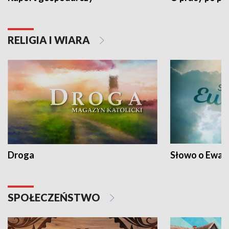
RELIGIA I WIARA
Droga
Słowo o Ewang
SPOŁECZEŃSTWO