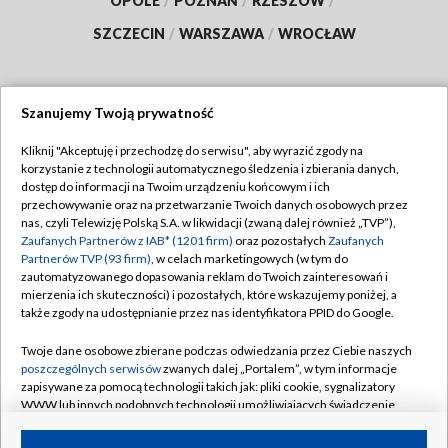
OPOLE
/
POZNAŃ
/
RZESZÓW
/
SZCZECIN
/
WARSZAWA
/
WROCŁAW
Szanujemy Twoją prywatność
Dołącz do nas:
Kliknij "Akceptuję i przechodzę do serwisu", aby wyrazić zgody na
korzystanie z technologii automatycznego śledzenia i zbierania danych,
TVP
dostęp do informacji na Twoim urządzeniu końcowym i ich
Abonament TVP
przechowywanie oraz na przetwarzanie Twoich danych osobowych przez
Regulamin TVP
nas, czyli Telewizję Polską S.A. w likwidacji (zwaną dalej również „TVP”),
Emisja w TVP
Zaufanych Partnerów z IAB* (1201 firm)
oraz pozostałych
Zaufanych
Polityka prywatności
Partnerów TVP (93 firm)
, w celach marketingowych (w tym do
Centrum informacji TVP
Moje zgody
zautomatyzowanego dopasowania reklam do Twoich zainteresowań i
mierzenia ich skuteczności) i pozostałych, które wskazujemy poniżej, a
Naziemna Telewizja Cyfrowa
Pomoc
także zgody na udostępnianie przez nas identyfikatora PPID do Google.
Sklep TVP
Biuro reklamy
Twoje dane osobowe zbierane podczas odwiedzania przez Ciebie naszych
Rada Programowa
poszczególnych serwisów
zwanych dalej „Portalem”, w tym informacje
Kontakt
zapisywane za pomocą technologii takich jak: pliki cookie, sygnalizatory
System NOS
WWW lub innych podobnych technologii umożliwiających świadczenie
dopasowanych i bezpiecznych usług, personalizację treści oraz reklam,
Informacje o nadawcy
Kanały
udostępnianie funkcji mediów społecznościowych oraz analizowanie