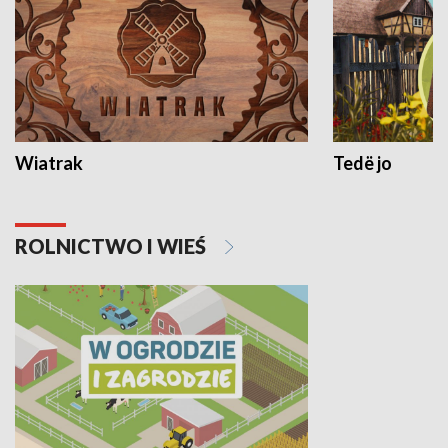
Wiatrak
Tedë jo
ROLNICTWO I WIEŚ