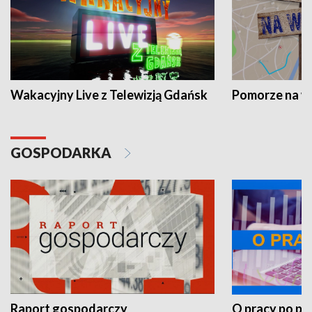
Wakacyjny Live z Telewizją Gdańsk
Pomorze na 
GOSPODARKA
Raport gospodarczy
O pracy po pr