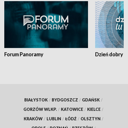
Forum Panoramy
Dzień dobry t
BIAŁYSTOK
/
BYDGOSZCZ
/
GDAŃSK
/
GORZÓW WLKP.
/
KATOWICE
/
KIELCE
/
KRAKÓW
/
LUBLIN
/
ŁÓDŹ
/
OLSZTYN
/