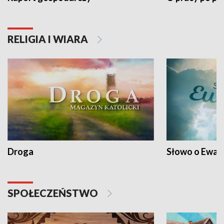
RELIGIA I WIARA
Droga
Słowo o Ewang
SPOŁECZEŃSTWO