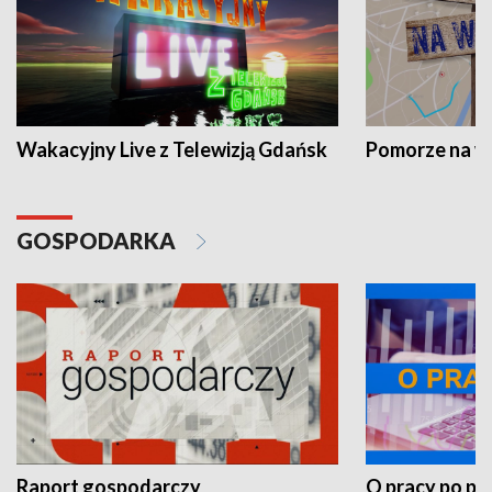
Wakacyjny Live z Telewizją Gdańsk
Pomorze na 
GOSPODARKA
Raport gospodarczy
O pracy po pr