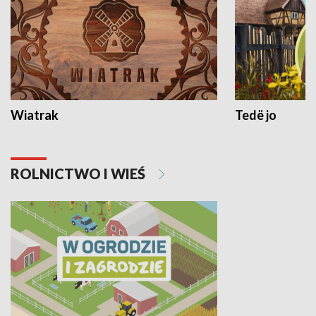
Wiatrak
Tedë jo
ROLNICTWO I WIEŚ