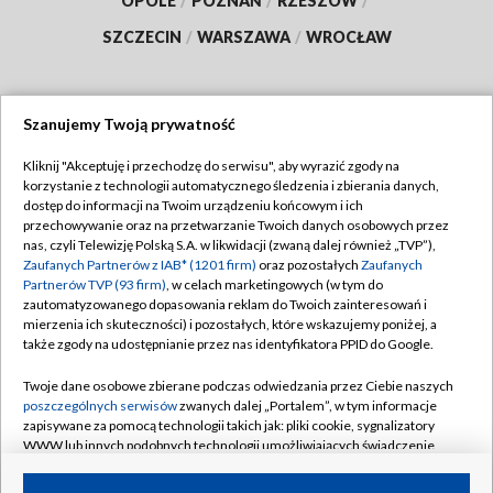
OPOLE
/
POZNAŃ
/
RZESZÓW
/
SZCZECIN
/
WARSZAWA
/
WROCŁAW
Szanujemy Twoją prywatność
Dołącz do nas:
Kliknij "Akceptuję i przechodzę do serwisu", aby wyrazić zgody na
korzystanie z technologii automatycznego śledzenia i zbierania danych,
TVP
dostęp do informacji na Twoim urządzeniu końcowym i ich
Abonament TVP
przechowywanie oraz na przetwarzanie Twoich danych osobowych przez
Regulamin TVP
nas, czyli Telewizję Polską S.A. w likwidacji (zwaną dalej również „TVP”),
Emisja w TVP
Zaufanych Partnerów z IAB* (1201 firm)
oraz pozostałych
Zaufanych
Polityka prywatności
Partnerów TVP (93 firm)
, w celach marketingowych (w tym do
Centrum informacji TVP
Moje zgody
zautomatyzowanego dopasowania reklam do Twoich zainteresowań i
mierzenia ich skuteczności) i pozostałych, które wskazujemy poniżej, a
Naziemna Telewizja Cyfrowa
Pomoc
także zgody na udostępnianie przez nas identyfikatora PPID do Google.
Sklep TVP
Biuro reklamy
Twoje dane osobowe zbierane podczas odwiedzania przez Ciebie naszych
Rada Programowa
poszczególnych serwisów
zwanych dalej „Portalem”, w tym informacje
Kontakt
zapisywane za pomocą technologii takich jak: pliki cookie, sygnalizatory
System NOS
WWW lub innych podobnych technologii umożliwiających świadczenie
dopasowanych i bezpiecznych usług, personalizację treści oraz reklam,
Informacje o nadawcy
Kanały
udostępnianie funkcji mediów społecznościowych oraz analizowanie