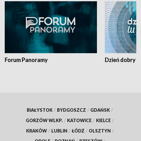
Forum Panoramy
Dzień dobry t
BIAŁYSTOK
/
BYDGOSZCZ
/
GDAŃSK
/
GORZÓW WLKP.
/
KATOWICE
/
KIELCE
/
KRAKÓW
/
LUBLIN
/
ŁÓDŹ
/
OLSZTYN
/