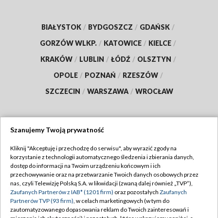
BIAŁYSTOK
/
BYDGOSZCZ
/
GDAŃSK
/
GORZÓW WLKP.
/
KATOWICE
/
KIELCE
/
KRAKÓW
/
LUBLIN
/
ŁÓDŹ
/
OLSZTYN
/
OPOLE
/
POZNAŃ
/
RZESZÓW
/
SZCZECIN
/
WARSZAWA
/
WROCŁAW
Szanujemy Twoją prywatność
Dołącz do nas:
Kliknij "Akceptuję i przechodzę do serwisu", aby wyrazić zgody na
korzystanie z technologii automatycznego śledzenia i zbierania danych,
TVP
dostęp do informacji na Twoim urządzeniu końcowym i ich
Abonament TVP
przechowywanie oraz na przetwarzanie Twoich danych osobowych przez
Regulamin TVP
nas, czyli Telewizję Polską S.A. w likwidacji (zwaną dalej również „TVP”),
Emisja w TVP
Zaufanych Partnerów z IAB* (1201 firm)
oraz pozostałych
Zaufanych
Polityka prywatności
Partnerów TVP (93 firm)
, w celach marketingowych (w tym do
Centrum informacji TVP
Moje zgody
zautomatyzowanego dopasowania reklam do Twoich zainteresowań i