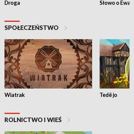
Droga
Słowo o Ewang
SPOŁECZEŃSTWO
Wiatrak
Tedë jo
ROLNICTWO I WIEŚ