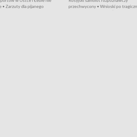
portów w Ustce i Łebie nie
Rosyjski samolot rozpoznawczy
 • Zarzuty dla pijanego
przechwycony • Wnioski po tragicz
ciągnika • Protest
pożarze na działkach • Śledztwo po
wanych przez dewelopera w
pożarze łodzi na Motławie • Urząd M
ilion zł dla dzieci z UCK od
wraca do Słupska • Kampania społe
ghters • Efekty wpisu Gdyni na
puckiego Hospicjum • Nagrody Fest
ESCO • Kaszubscy kuczerzy
Szekspirowskiego rozdane • Tysiąc
ur de Pologne
kibiców na trasie przejazdu peleton
Tour de Pologne przez Kaszuby