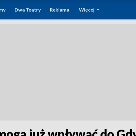
amy
Dwa Teatry
Reklama
Więcej
 mogą już wpływać do Gd