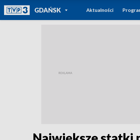
POWRÓT DO
GDAŃSK
Aktualności
Progr
TVP REGIONY
Największe statki