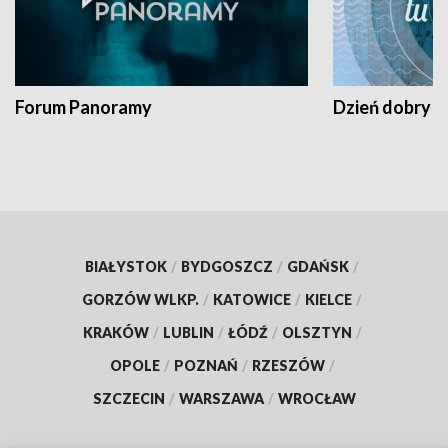
Forum Panoramy
Dzień dobry t
BIAŁYSTOK
/
BYDGOSZCZ
/
GDAŃSK
/
GORZÓW WLKP.
/
KATOWICE
/
KIELCE
/
KRAKÓW
/
LUBLIN
/
ŁÓDŹ
/
OLSZTYN
/
OPOLE
/
POZNAŃ
/
RZESZÓW
/
SZCZECIN
/
WARSZAWA
/
WROCŁAW