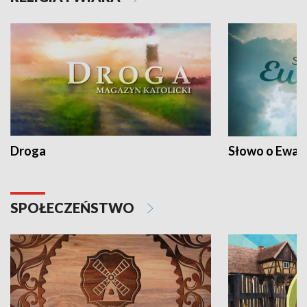
Droga
Słowo o Ewang
SPOŁECZEŃSTWO