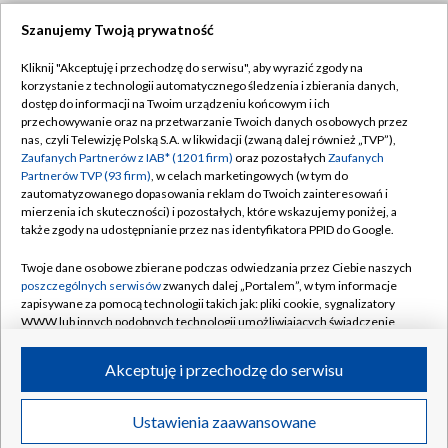
Szanujemy Twoją prywatność
Dołącz do nas:
Kliknij "Akceptuję i przechodzę do serwisu", aby wyrazić zgody na
korzystanie z technologii automatycznego śledzenia i zbierania danych,
TVP
dostęp do informacji na Twoim urządzeniu końcowym i ich
Abonament TVP
przechowywanie oraz na przetwarzanie Twoich danych osobowych przez
Regulamin TVP
nas, czyli Telewizję Polską S.A. w likwidacji (zwaną dalej również „TVP”),
Emisja w TVP
Zaufanych Partnerów z IAB* (1201 firm)
oraz pozostałych
Zaufanych
Polityka prywatności
Partnerów TVP (93 firm)
, w celach marketingowych (w tym do
Centrum informacji TVP
Moje zgody
zautomatyzowanego dopasowania reklam do Twoich zainteresowań i
mierzenia ich skuteczności) i pozostałych, które wskazujemy poniżej, a
Naziemna Telewizja Cyfrowa
Pomoc
także zgody na udostępnianie przez nas identyfikatora PPID do Google.
Sklep TVP
Biuro reklamy
Twoje dane osobowe zbierane podczas odwiedzania przez Ciebie naszych
Rada Programowa
poszczególnych serwisów
zwanych dalej „Portalem”, w tym informacje
Kontakt
zapisywane za pomocą technologii takich jak: pliki cookie, sygnalizatory
System NOS
WWW lub innych podobnych technologii umożliwiających świadczenie
dopasowanych i bezpiecznych usług, personalizację treści oraz reklam,
Informacje o nadawcy
Kanały
udostępnianie funkcji mediów społecznościowych oraz analizowanie
Akceptuję i przechodzę do serwisu
ruchu w Internecie.
Program dla prasy
©2026 Telewizja Polska S.A. w likwidacji
Biuro Reklamy
Twoje dane osobowe zbierane podczas odwiedzania przez Ciebie
Ustawienia zaawansowane
poszczególnych serwisów
na Portalu, takie jak adresy IP, identyfikatory
Ogłoszenie przetargowe