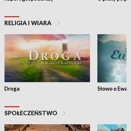
RELIGIA I WIARA
Droga
Słowo o Ewang
SPOŁECZEŃSTWO