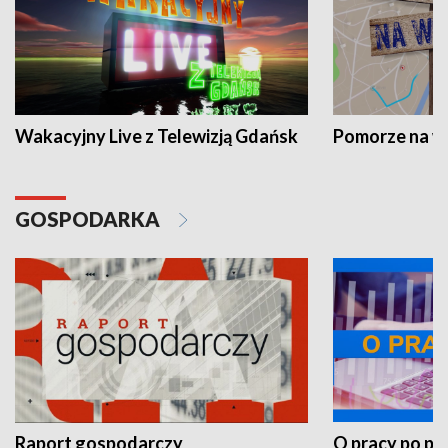
Wakacyjny Live z Telewizją Gdańsk
Pomorze na 
GOSPODARKA
Raport gospodarczy
O pracy po pr