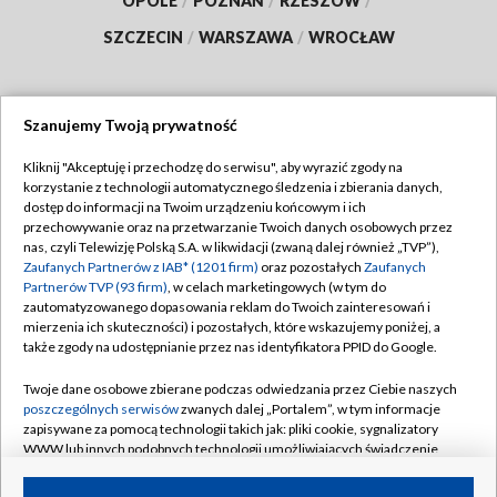
OPOLE
/
POZNAŃ
/
RZESZÓW
/
SZCZECIN
/
WARSZAWA
/
WROCŁAW
Szanujemy Twoją prywatność
Dołącz do nas:
Kliknij "Akceptuję i przechodzę do serwisu", aby wyrazić zgody na
korzystanie z technologii automatycznego śledzenia i zbierania danych,
TVP
dostęp do informacji na Twoim urządzeniu końcowym i ich
Abonament TVP
przechowywanie oraz na przetwarzanie Twoich danych osobowych przez
Regulamin TVP
nas, czyli Telewizję Polską S.A. w likwidacji (zwaną dalej również „TVP”),
Emisja w TVP
Zaufanych Partnerów z IAB* (1201 firm)
oraz pozostałych
Zaufanych
Polityka prywatności
Partnerów TVP (93 firm)
, w celach marketingowych (w tym do
Centrum informacji TVP
Moje zgody
zautomatyzowanego dopasowania reklam do Twoich zainteresowań i
mierzenia ich skuteczności) i pozostałych, które wskazujemy poniżej, a
Naziemna Telewizja Cyfrowa
Pomoc
także zgody na udostępnianie przez nas identyfikatora PPID do Google.
Sklep TVP
Biuro reklamy
Twoje dane osobowe zbierane podczas odwiedzania przez Ciebie naszych
Rada Programowa
poszczególnych serwisów
zwanych dalej „Portalem”, w tym informacje
Kontakt
zapisywane za pomocą technologii takich jak: pliki cookie, sygnalizatory
System NOS
WWW lub innych podobnych technologii umożliwiających świadczenie
dopasowanych i bezpiecznych usług, personalizację treści oraz reklam,
Informacje o nadawcy
Kanały
udostępnianie funkcji mediów społecznościowych oraz analizowanie