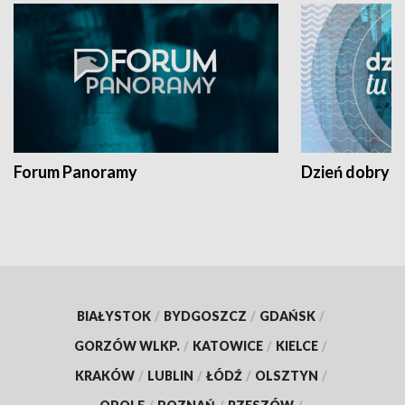
Forum Panoramy
Dzień dobry t
BIAŁYSTOK
/
BYDGOSZCZ
/
GDAŃSK
/
GORZÓW WLKP.
/
KATOWICE
/
KIELCE
/
KRAKÓW
/
LUBLIN
/
ŁÓDŹ
/
OLSZTYN
/