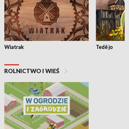
Wiatrak
Tedë jo
ROLNICTWO I WIEŚ