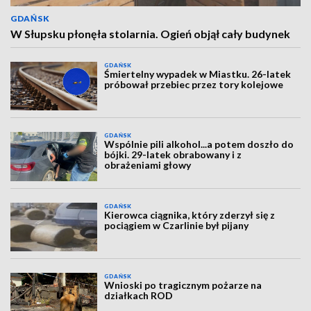
GDAŃSK
W Słupsku płonęła stolarnia. Ogień objął cały budynek
GDAŃSK
Śmiertelny wypadek w Miastku. 26-latek
próbował przebiec przez tory kolejowe
GDAŃSK
Wspólnie pili alkohol...a potem doszło do
bójki. 29-latek obrabowany i z
obrażeniami głowy
GDAŃSK
Kierowca ciągnika, który zderzył się z
pociągiem w Czarlinie był pijany
GDAŃSK
Wnioski po tragicznym pożarze na
działkach ROD