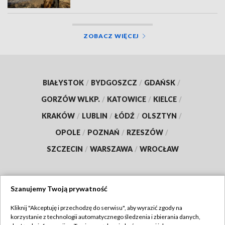
ZOBACZ WIĘCEJ
BIAŁYSTOK
/
BYDGOSZCZ
/
GDAŃSK
/
GORZÓW WLKP.
/
KATOWICE
/
KIELCE
/
KRAKÓW
/
LUBLIN
/
ŁÓDŹ
/
OLSZTYN
/
OPOLE
/
POZNAŃ
/
RZESZÓW
/
SZCZECIN
/
WARSZAWA
/
WROCŁAW
Szanujemy Twoją prywatność
Dołącz do nas:
Kliknij "Akceptuję i przechodzę do serwisu", aby wyrazić zgody na
korzystanie z technologii automatycznego śledzenia i zbierania danych,
TVP