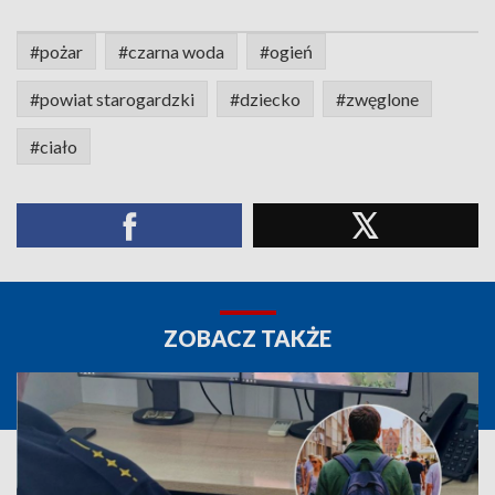
#pożar
#czarna woda
#ogień
#powiat starogardzki
#dziecko
#zwęglone
#ciało
ZOBACZ TAKŻE