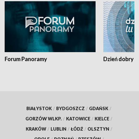
Forum Panoramy
Dzień dobry t
BIAŁYSTOK
/
BYDGOSZCZ
/
GDAŃSK
/
GORZÓW WLKP.
/
KATOWICE
/
KIELCE
/
KRAKÓW
/
LUBLIN
/
ŁÓDŹ
/
OLSZTYN
/