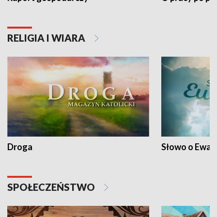
RELIGIA I WIARA
Droga
Słowo o Ewang
SPOŁECZEŃSTWO