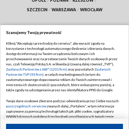
OPOLE
/
POZNAŃ
/
RZESZÓW
/
SZCZECIN
/
WARSZAWA
/
WROCŁAW
Szanujemy Twoją prywatność
Dołącz do nas:
Kliknij "Akceptuję i przechodzę do serwisu", aby wyrazić zgody na
korzystanie z technologii automatycznego śledzenia i zbierania danych,
TVP
dostęp do informacji na Twoim urządzeniu końcowym i ich
Abonament TVP
przechowywanie oraz na przetwarzanie Twoich danych osobowych przez
Regulamin TVP
nas, czyli Telewizję Polską S.A. w likwidacji (zwaną dalej również „TVP”),
Emisja w TVP
Zaufanych Partnerów z IAB* (1201 firm)
oraz pozostałych
Zaufanych
Polityka prywatności
Partnerów TVP (93 firm)
, w celach marketingowych (w tym do
Centrum informacji TVP
Moje zgody
zautomatyzowanego dopasowania reklam do Twoich zainteresowań i
mierzenia ich skuteczności) i pozostałych, które wskazujemy poniżej, a
Naziemna Telewizja Cyfrowa
Pomoc
także zgody na udostępnianie przez nas identyfikatora PPID do Google.
Sklep TVP
Biuro reklamy
Twoje dane osobowe zbierane podczas odwiedzania przez Ciebie naszych
Rada Programowa
poszczególnych serwisów
zwanych dalej „Portalem”, w tym informacje
Kontakt
zapisywane za pomocą technologii takich jak: pliki cookie, sygnalizatory
System NOS
WWW lub innych podobnych technologii umożliwiających świadczenie
dopasowanych i bezpiecznych usług, personalizację treści oraz reklam,
Informacje o nadawcy
Kanały
udostępnianie funkcji mediów społecznościowych oraz analizowanie