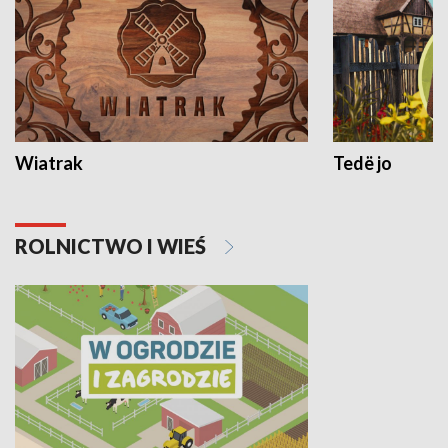
Wiatrak
Tedë jo
ROLNICTWO I WIEŚ