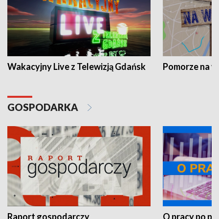
Wakacyjny Live z Telewizją Gdańsk
Pomorze na 
GOSPODARKA
Raport gospodarczy
O pracy po pr