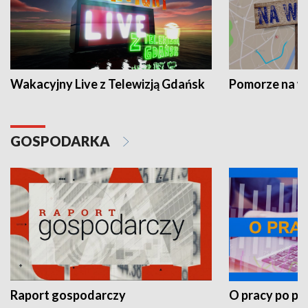
Wakacyjny Live z Telewizją Gdańsk
Pomorze na 
GOSPODARKA
Raport gospodarczy
O pracy po pr