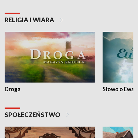
RELIGIA I WIARA
Droga
Słowo o Ewang
SPOŁECZEŃSTWO