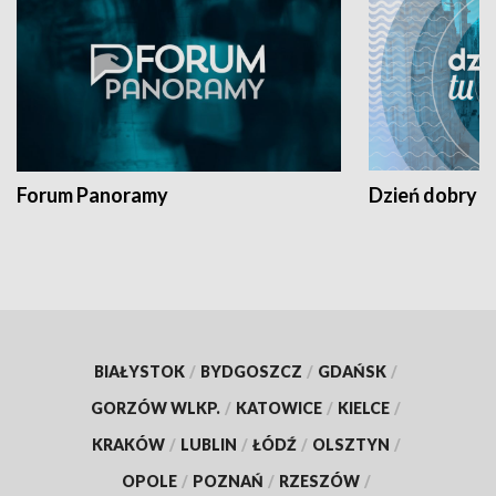
Forum Panoramy
Dzień dobry t
BIAŁYSTOK
/
BYDGOSZCZ
/
GDAŃSK
/
GORZÓW WLKP.
/
KATOWICE
/
KIELCE
/
KRAKÓW
/
LUBLIN
/
ŁÓDŹ
/
OLSZTYN
/
OPOLE
/
POZNAŃ
/
RZESZÓW
/