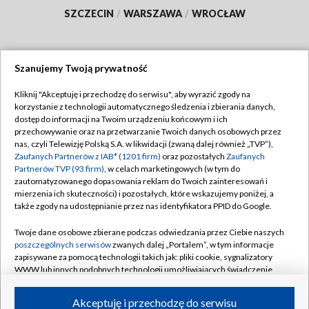
SZCZECIN
/
WARSZAWA
/
WROCŁAW
Szanujemy Twoją prywatność
Dołącz do nas:
Kliknij "Akceptuję i przechodzę do serwisu", aby wyrazić zgody na
korzystanie z technologii automatycznego śledzenia i zbierania danych,
TVP
dostęp do informacji na Twoim urządzeniu końcowym i ich
Abonament TVP
przechowywanie oraz na przetwarzanie Twoich danych osobowych przez
Regulamin TVP
nas, czyli Telewizję Polską S.A. w likwidacji (zwaną dalej również „TVP”),
Emisja w TVP
Zaufanych Partnerów z IAB* (1201 firm)
oraz pozostałych
Zaufanych
Polityka prywatności
Partnerów TVP (93 firm)
, w celach marketingowych (w tym do
Centrum informacji TVP
Moje zgody
zautomatyzowanego dopasowania reklam do Twoich zainteresowań i
mierzenia ich skuteczności) i pozostałych, które wskazujemy poniżej, a
Naziemna Telewizja Cyfrowa
Pomoc
także zgody na udostępnianie przez nas identyfikatora PPID do Google.
Sklep TVP
Biuro reklamy
Twoje dane osobowe zbierane podczas odwiedzania przez Ciebie naszych
Rada Programowa
poszczególnych serwisów
zwanych dalej „Portalem”, w tym informacje
Kontakt
zapisywane za pomocą technologii takich jak: pliki cookie, sygnalizatory
System NOS
WWW lub innych podobnych technologii umożliwiających świadczenie
dopasowanych i bezpiecznych usług, personalizację treści oraz reklam,
Informacje o nadawcy
Kanały
udostępnianie funkcji mediów społecznościowych oraz analizowanie
Akceptuję i przechodzę do serwisu
ruchu w Internecie.
Program dla prasy