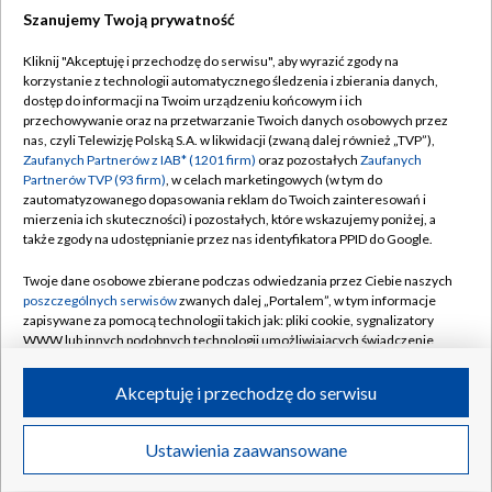
Szanujemy Twoją prywatność
Dołącz do nas:
Kliknij "Akceptuję i przechodzę do serwisu", aby wyrazić zgody na
korzystanie z technologii automatycznego śledzenia i zbierania danych,
TVP
dostęp do informacji na Twoim urządzeniu końcowym i ich
Abonament TVP
przechowywanie oraz na przetwarzanie Twoich danych osobowych przez
Regulamin TVP
nas, czyli Telewizję Polską S.A. w likwidacji (zwaną dalej również „TVP”),
Emisja w TVP
Polityka prywatności
Zaufanych Partnerów z IAB* (1201 firm)
oraz pozostałych
Zaufanych
Partnerów TVP (93 firm)
, w celach marketingowych (w tym do
Centrum informacji TVP
Moje zgody
zautomatyzowanego dopasowania reklam do Twoich zainteresowań i
mierzenia ich skuteczności) i pozostałych, które wskazujemy poniżej, a
Naziemna Telewizja Cyfrowa
Pomoc
także zgody na udostępnianie przez nas identyfikatora PPID do Google.
Sklep TVP
Biuro reklamy
Twoje dane osobowe zbierane podczas odwiedzania przez Ciebie naszych
Rada Programowa
Kontakt
poszczególnych serwisów
zwanych dalej „Portalem”, w tym informacje
zapisywane za pomocą technologii takich jak: pliki cookie, sygnalizatory
System NOS
WWW lub innych podobnych technologii umożliwiających świadczenie
dopasowanych i bezpiecznych usług, personalizację treści oraz reklam,
Informacje o nadawcy
Kanały
udostępnianie funkcji mediów społecznościowych oraz analizowanie
Akceptuję i przechodzę do serwisu
ruchu w Internecie.
Program dla prasy
©2026 Telewizja Polska S.A. w likwidacji
Biuro Reklamy
Twoje dane osobowe zbierane podczas odwiedzania przez Ciebie
Ustawienia zaawansowane
poszczególnych serwisów
na Portalu, takie jak adresy IP, identyfikatory
Ogłoszenie przetargowe
Twoich urządzeń końcowych i identyfikatory plików cookie, informacje o