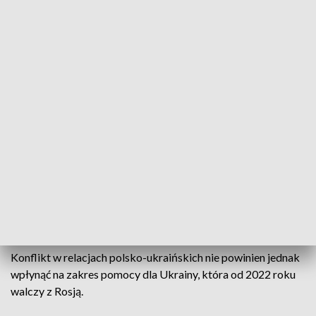
państwowych, reprezentanci naszych
wspólnot lokalnych z całego kraju, a także,
oczywiście, przedstawiciele rządu i
parlamentu. Zaplanowano wiele wydarzeń
na różnych szczeblach, które mają
wzmocnić zarówno Ukrainę, jak i Polskę,
wszystkich naszych partnerów oraz
Europę.
- Julia Swyrydenko, premier Ukrainy
Obecność prezydenta Ukrainy miała być również symbolem
podziękowania Polakom za pomoc, którą zdecydowali się
zaoferować od pierwszych dni wojny z Rosją.
Konflikt w relacjach polsko-ukraińskich nie powinien jednak
wpłynąć na zakres pomocy dla Ukrainy, która od 2022 roku
walczy z Rosją.