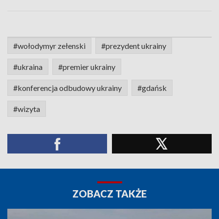
#wołodymyr zełenski
#prezydent ukrainy
#ukraina
#premier ukrainy
#konferencja odbudowy ukrainy
#gdańsk
#wizyta
ZOBACZ TAKŻE