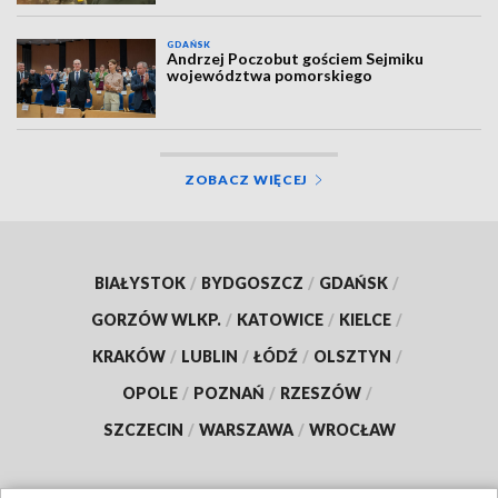
GDAŃSK
Andrzej Poczobut gościem Sejmiku
województwa pomorskiego
ZOBACZ WIĘCEJ
BIAŁYSTOK
/
BYDGOSZCZ
/
GDAŃSK
/
GORZÓW WLKP.
/
KATOWICE
/
KIELCE
/
KRAKÓW
/
LUBLIN
/
ŁÓDŹ
/
OLSZTYN
/
OPOLE
/
POZNAŃ
/
RZESZÓW
/
SZCZECIN
/
WARSZAWA
/
WROCŁAW