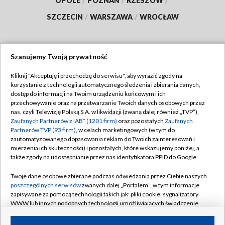
OPOLE
/
POZNAŃ
/
RZESZÓW
/
SZCZECIN
/
WARSZAWA
/
WROCŁAW
Szanujemy Twoją prywatność
Dołącz do nas:
Kliknij "Akceptuję i przechodzę do serwisu", aby wyrazić zgody na
korzystanie z technologii automatycznego śledzenia i zbierania danych,
TVP
dostęp do informacji na Twoim urządzeniu końcowym i ich
Abonament TVP
przechowywanie oraz na przetwarzanie Twoich danych osobowych przez
Regulamin TVP
nas, czyli Telewizję Polską S.A. w likwidacji (zwaną dalej również „TVP”),
Emisja w TVP
Zaufanych Partnerów z IAB* (1201 firm)
oraz pozostałych
Zaufanych
Polityka prywatności
Partnerów TVP (93 firm)
, w celach marketingowych (w tym do
Centrum informacji TVP
Moje zgody
zautomatyzowanego dopasowania reklam do Twoich zainteresowań i
mierzenia ich skuteczności) i pozostałych, które wskazujemy poniżej, a
Naziemna Telewizja Cyfrowa
Pomoc
także zgody na udostępnianie przez nas identyfikatora PPID do Google.
Sklep TVP
Biuro reklamy
Twoje dane osobowe zbierane podczas odwiedzania przez Ciebie naszych
Rada Programowa
poszczególnych serwisów
zwanych dalej „Portalem”, w tym informacje
Kontakt
zapisywane za pomocą technologii takich jak: pliki cookie, sygnalizatory
System NOS
WWW lub innych podobnych technologii umożliwiających świadczenie
dopasowanych i bezpiecznych usług, personalizację treści oraz reklam,
Informacje o nadawcy
Kanały
udostępnianie funkcji mediów społecznościowych oraz analizowanie