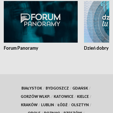
Forum Panoramy
Dzień dobry t
BIAŁYSTOK
/
BYDGOSZCZ
/
GDAŃSK
/
GORZÓW WLKP.
/
KATOWICE
/
KIELCE
/
KRAKÓW
/
LUBLIN
/
ŁÓDŹ
/
OLSZTYN
/