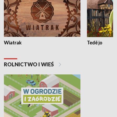
Wiatrak
Tedë jo
ROLNICTWO I WIEŚ