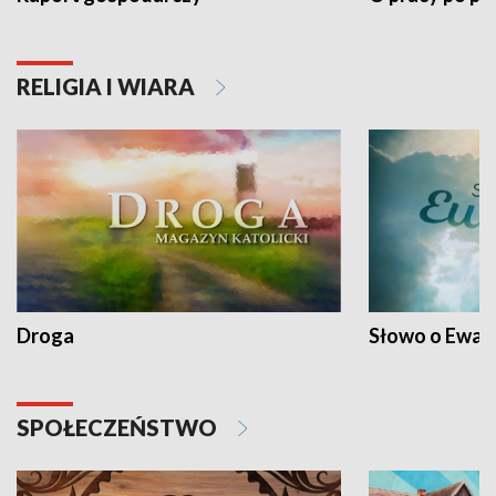
RELIGIA I WIARA
Droga
Słowo o Ewang
SPOŁECZEŃSTWO