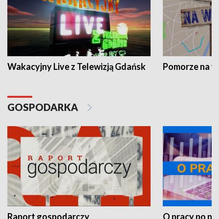
Wakacyjny Live z Telewizją Gdańsk
Pomorze na 
GOSPODARKA
Raport gospodarczy
O pracy po pr