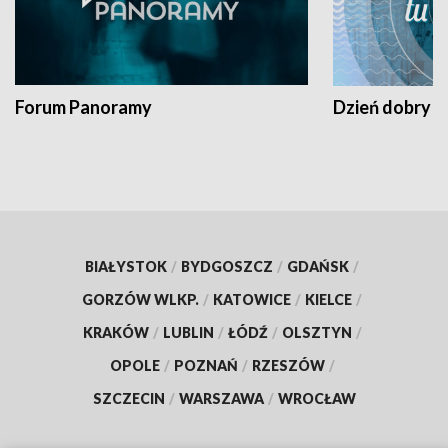
Forum Panoramy
Dzień dobry t
BIAŁYSTOK
/
BYDGOSZCZ
/
GDAŃSK
/
GORZÓW WLKP.
/
KATOWICE
/
KIELCE
/
KRAKÓW
/
LUBLIN
/
ŁÓDŹ
/
OLSZTYN
/
OPOLE
/
POZNAŃ
/
RZESZÓW
/
SZCZECIN
/
WARSZAWA
/
WROCŁAW