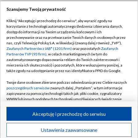
Szanujemy Twoją prywatność
Dołącz do nas:
Kliknij "Akceptuję i przechodzę do serwisu", aby wyrazić zgody na
korzystanie z technologii automatycznego śledzenia i zbierania danych,
TVP
dostęp do informacji na Twoim urządzeniu końcowym i ich
Abonament TVP
przechowywanie oraz na przetwarzanie Twoich danych osobowych przez
Regulamin TVP
nas, czyli Telewizję Polską S.A. w likwidacji (zwaną dalej również „TVP”),
Emisja w TVP
Zaufanych Partnerów z IAB* (1201 firm)
oraz pozostałych
Zaufanych
Polityka prywatności
Partnerów TVP (93 firm)
, w celach marketingowych (w tym do
Centrum informacji TVP
Moje zgody
zautomatyzowanego dopasowania reklam do Twoich zainteresowań i
mierzenia ich skuteczności) i pozostałych, które wskazujemy poniżej, a
Naziemna Telewizja Cyfrowa
Pomoc
także zgody na udostępnianie przez nas identyfikatora PPID do Google.
Sklep TVP
Biuro reklamy
Twoje dane osobowe zbierane podczas odwiedzania przez Ciebie naszych
Rada Programowa
poszczególnych serwisów
zwanych dalej „Portalem”, w tym informacje
Kontakt
zapisywane za pomocą technologii takich jak: pliki cookie, sygnalizatory
System NOS
WWW lub innych podobnych technologii umożliwiających świadczenie
dopasowanych i bezpiecznych usług, personalizację treści oraz reklam,
Informacje o nadawcy
Kanały
udostępnianie funkcji mediów społecznościowych oraz analizowanie
Akceptuję i przechodzę do serwisu
ruchu w Internecie.
Program dla prasy
©2026 Telewizja Polska S.A. w likwidacji
Biuro Reklamy
Twoje dane osobowe zbierane podczas odwiedzania przez Ciebie
Ustawienia zaawansowane
poszczególnych serwisów
na Portalu, takie jak adresy IP, identyfikatory
Ogłoszenie przetargowe