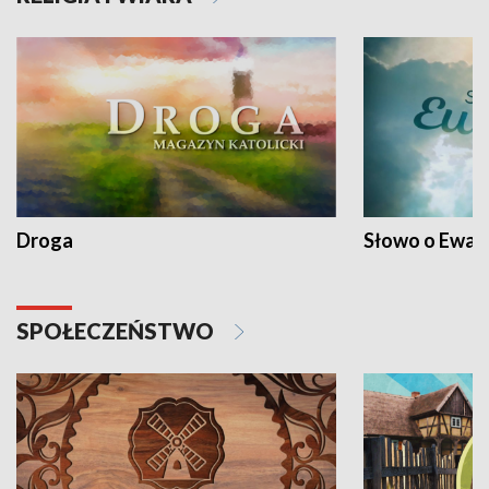
Droga
Słowo o Ewang
SPOŁECZEŃSTWO