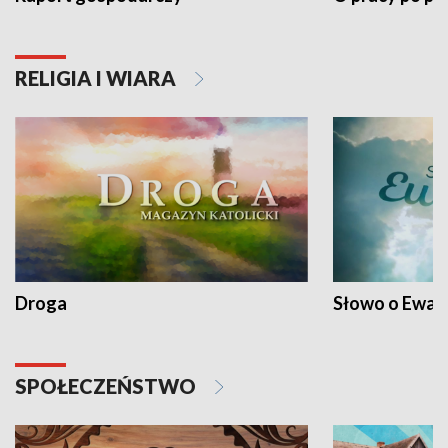
RELIGIA I WIARA
Droga
Słowo o Ewang
SPOŁECZEŃSTWO