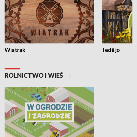
Wiatrak
Tedë jo
ROLNICTWO I WIEŚ