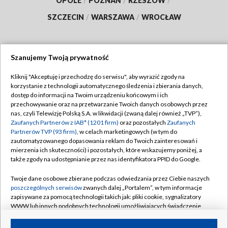
OPOLE
/
POZNAŃ
/
RZESZÓW
/
SZCZECIN
/
WARSZAWA
/
WROCŁAW
Szanujemy Twoją prywatność
Dołącz do nas:
Kliknij "Akceptuję i przechodzę do serwisu", aby wyrazić zgody na
korzystanie z technologii automatycznego śledzenia i zbierania danych,
TVP
dostęp do informacji na Twoim urządzeniu końcowym i ich
Abonament TVP
przechowywanie oraz na przetwarzanie Twoich danych osobowych przez
Regulamin TVP
nas, czyli Telewizję Polską S.A. w likwidacji (zwaną dalej również „TVP”),
Emisja w TVP
Zaufanych Partnerów z IAB* (1201 firm)
oraz pozostałych
Zaufanych
Polityka prywatności
Partnerów TVP (93 firm)
, w celach marketingowych (w tym do
Centrum informacji TVP
Moje zgody
zautomatyzowanego dopasowania reklam do Twoich zainteresowań i
mierzenia ich skuteczności) i pozostałych, które wskazujemy poniżej, a
Naziemna Telewizja Cyfrowa
Pomoc
także zgody na udostępnianie przez nas identyfikatora PPID do Google.
Sklep TVP
Biuro reklamy
Twoje dane osobowe zbierane podczas odwiedzania przez Ciebie naszych
Rada Programowa
poszczególnych serwisów
zwanych dalej „Portalem”, w tym informacje
Kontakt
zapisywane za pomocą technologii takich jak: pliki cookie, sygnalizatory
System NOS
WWW lub innych podobnych technologii umożliwiających świadczenie
dopasowanych i bezpiecznych usług, personalizację treści oraz reklam,
Informacje o nadawcy
Kanały
udostępnianie funkcji mediów społecznościowych oraz analizowanie