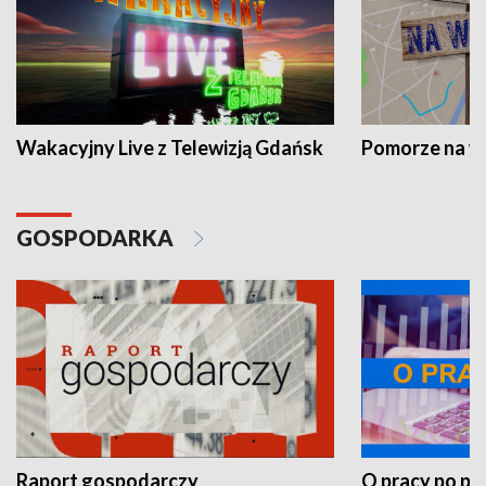
Wakacyjny Live z Telewizją Gdańsk
Pomorze na 
GOSPODARKA
Raport gospodarczy
O pracy po pr