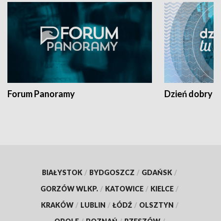
Forum Panoramy
Dzień dobry t
BIAŁYSTOK
/
BYDGOSZCZ
/
GDAŃSK
/
GORZÓW WLKP.
/
KATOWICE
/
KIELCE
/
KRAKÓW
/
LUBLIN
/
ŁÓDŹ
/
OLSZTYN
/