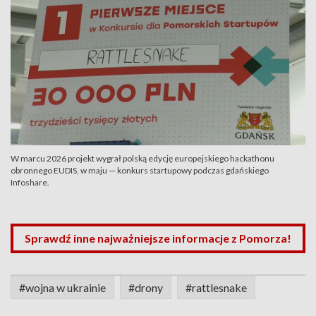
W marcu 2026 projekt wygrał polską edycję europejskiego hackathonu
obronnego EUDIS, w maju — konkurs startupowy podczas gdańskiego
Infoshare.
Sprawdź inne najważniejsze informacje z Pomorza!
#wojna w ukrainie
#drony
#rattlesnake