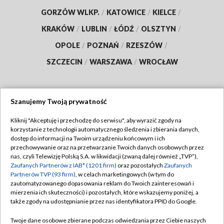
GORZÓW WLKP.
/
KATOWICE
/
KIELCE
/
KRAKÓW
/
LUBLIN
/
ŁÓDŹ
/
OLSZTYN
/
OPOLE
/
POZNAŃ
/
RZESZÓW
/
SZCZECIN
/
WARSZAWA
/
WROCŁAW
Szanujemy Twoją prywatność
Dołącz do nas:
Kliknij "Akceptuję i przechodzę do serwisu", aby wyrazić zgody na
korzystanie z technologii automatycznego śledzenia i zbierania danych,
TVP
dostęp do informacji na Twoim urządzeniu końcowym i ich
Abonament TVP
przechowywanie oraz na przetwarzanie Twoich danych osobowych przez
Regulamin TVP
nas, czyli Telewizję Polską S.A. w likwidacji (zwaną dalej również „TVP”),
Emisja w TVP
Polityka prywatności
Zaufanych Partnerów z IAB* (1201 firm)
oraz pozostałych
Zaufanych
Partnerów TVP (93 firm)
, w celach marketingowych (w tym do
Centrum informacji TVP
Moje zgody
zautomatyzowanego dopasowania reklam do Twoich zainteresowań i
mierzenia ich skuteczności) i pozostałych, które wskazujemy poniżej, a
Naziemna Telewizja Cyfrowa
Pomoc
także zgody na udostępnianie przez nas identyfikatora PPID do Google.
Sklep TVP
Biuro reklamy
Twoje dane osobowe zbierane podczas odwiedzania przez Ciebie naszych