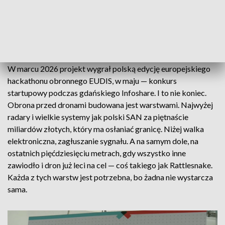
Zapraszamy do oglądania naszych
programów na YOUTUBE!
W marcu 2026 projekt wygrał polską edycję europejskiego
hackathonu obronnego EUDIS, w maju — konkurs
startupowy podczas gdańskiego Infoshare. I to nie koniec.
Obrona przed dronami budowana jest warstwami. Najwyżej
radary i wielkie systemy jak polski SAN za piętnaście
miliardów złotych, który ma osłaniać granicę. Niżej walka
elektroniczna, zagłuszanie sygnału. A na samym dole, na
ostatnich pięćdziesięciu metrach, gdy wszystko inne
zawiodło i dron już leci na cel — coś takiego jak Rattlesnake.
Każda z tych warstw jest potrzebna, bo żadna nie wystarcza
sama.