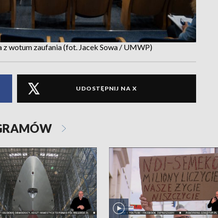
a z wotum zaufania (fot. Jacek Sowa / UMWP)
UDOSTĘPNIJ NA X
OGRAMÓW