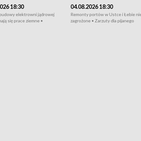
026 18:30
04.08.2026 18:30
 budowy elektrowni jądrowej
Remonty portów w Ustce i Łebie ni
ają się prace ziemne •
zagrożone • Zarzuty dla pijanego
o umowę na budowę obwodnicy
kierowcy ciągnika • Protest
u Gdańskiego • Za kilka dni
poszkodowanych przez dewelopera
e ORP „Wicher” • 18 milionów
Gdyni • Milion zł dla dzieci z UCK od
a inwestycje w szkołach w Rumi
Cancer Fighters • Efekty wpisu Gdy
owie • Nowy sprzęt
Listę UNESCO • Kaszubscy kuczerz
iczny dla Puckiego Szpitala • Na
witali Tour de Pologne
znów rekordowe upały