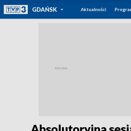
POWRÓT DO
GDAŃSK
Aktualności
Progr
TVP REGIONY
Absolutoryjna ses