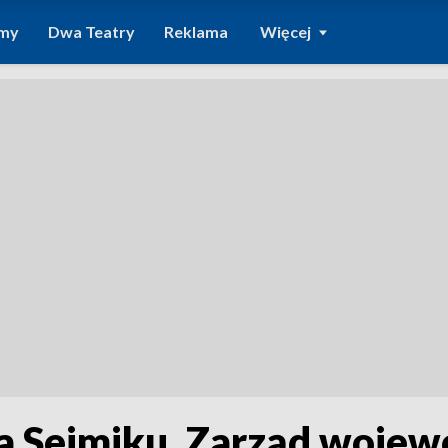
amy
Dwa Teatry
Reklama
Więcej
ja Sejmiku. Zarząd woje