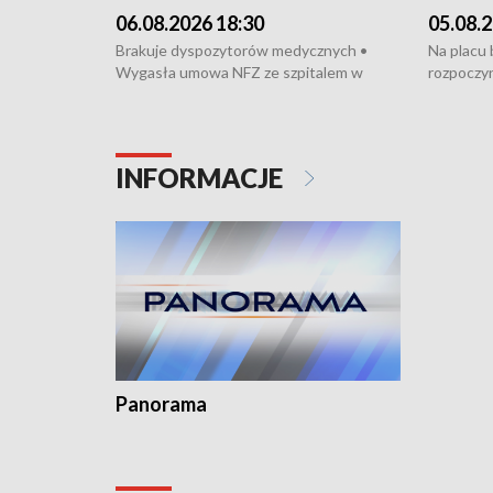
06.08.2026 18:30
05.08.2
Brakuje dyspozytorów medycznych •
Na placu
Wygasła umowa NFZ ze szpitalem w
rozpoczyn
Miastku • Otwarto Morski Terminal
Podpisan
Przeładunkowy • Budowa morskiej farmy
Starogard
wiatrowej • Korki na gdańskich Stogach •
wodowani
Niebezpieczne zachowania na torach •
złotych n
INFORMACJE
Dziewięć nowych „trajtków” dla Gdyni
i Wejher
kardiolog
Pomorzu 
Panorama