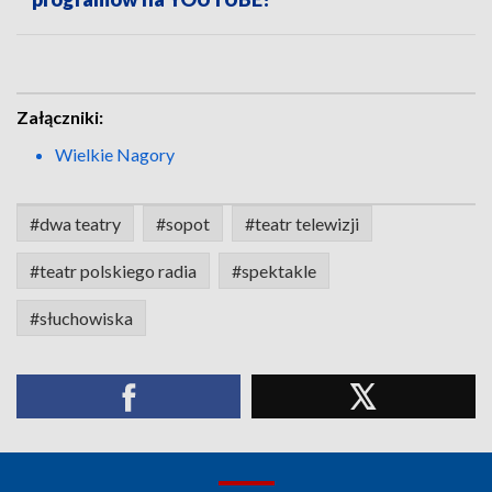
Załączniki:
Wielkie Nagory
#dwa teatry
#sopot
#teatr telewizji
#teatr polskiego radia
#spektakle
#słuchowiska