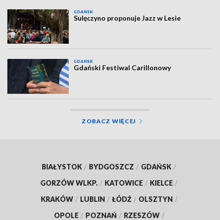
GDAŃSK
Sulęczyno proponuje Jazz w Lesie
GDAŃSK
Gdański Festiwal Carillonowy
ZOBACZ WIĘCEJ
BIAŁYSTOK
/
BYDGOSZCZ
/
GDAŃSK
/
GORZÓW WLKP.
/
KATOWICE
/
KIELCE
/
KRAKÓW
/
LUBLIN
/
ŁÓDŹ
/
OLSZTYN
/
OPOLE
/
POZNAŃ
/
RZESZÓW
/