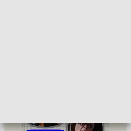
PIERWSZE NAGRODY
Witold Giersz i reżyser Laco Adamik są laureatami Nagród
Specjalnych Dwóch Teatrów wręczanych podczas otwarcia
festiwalu. Laureatami przyznawanych od 20 lat Wielkich
Nagród za wybitne kreacje w Teatrze w Polskiego Radia i
Teatrze Telewizji Polskiej są Danuta Stenka i Andrzej
Seweryn.