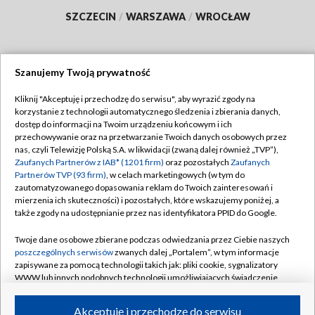
SZCZECIN
/
WARSZAWA
/
WROCŁAW
Szanujemy Twoją prywatność
Dołącz do nas:
Kliknij "Akceptuję i przechodzę do serwisu", aby wyrazić zgody na
korzystanie z technologii automatycznego śledzenia i zbierania danych,
TVP
dostęp do informacji na Twoim urządzeniu końcowym i ich
Abonament TVP
przechowywanie oraz na przetwarzanie Twoich danych osobowych przez
Regulamin TVP
nas, czyli Telewizję Polską S.A. w likwidacji (zwaną dalej również „TVP”),
Emisja w TVP
Polityka prywatności
Zaufanych Partnerów z IAB* (1201 firm)
oraz pozostałych
Zaufanych
Partnerów TVP (93 firm)
, w celach marketingowych (w tym do
Centrum informacji TVP
Moje zgody
zautomatyzowanego dopasowania reklam do Twoich zainteresowań i
mierzenia ich skuteczności) i pozostałych, które wskazujemy poniżej, a
Naziemna Telewizja Cyfrowa
Pomoc
także zgody na udostępnianie przez nas identyfikatora PPID do Google.
Sklep TVP
Biuro reklamy
Twoje dane osobowe zbierane podczas odwiedzania przez Ciebie naszych
Rada Programowa
Kontakt
poszczególnych serwisów
zwanych dalej „Portalem”, w tym informacje
zapisywane za pomocą technologii takich jak: pliki cookie, sygnalizatory
System NOS
WWW lub innych podobnych technologii umożliwiających świadczenie
dopasowanych i bezpiecznych usług, personalizację treści oraz reklam,
Informacje o nadawcy
Kanały
udostępnianie funkcji mediów społecznościowych oraz analizowanie
Akceptuję i przechodzę do serwisu