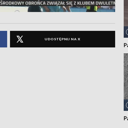
UDOSTĘPNIJ NA X
P
P