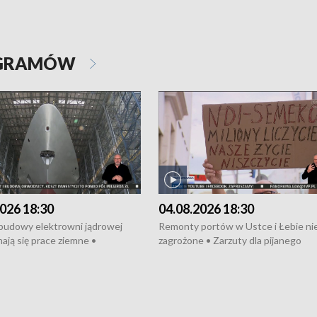
OGRAMÓW
026 18:30
04.08.2026 18:30
 budowy elektrowni jądrowej
Remonty portów w Ustce i Łebie ni
ają się prace ziemne •
zagrożone • Zarzuty dla pijanego
o umowę na budowę obwodnicy
kierowcy ciągnika • Protest
u Gdańskiego • Za kilka dni
poszkodowanych przez dewelopera
e ORP „Wicher” • 18 milionów
Gdyni • Milion zł dla dzieci z UCK od
a inwestycje w szkołach w Rumi
Cancer Fighters • Efekty wpisu Gdy
owie • Nowy sprzęt
Listę UNESCO • Kaszubscy kuczerz