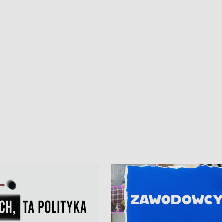
iczny dla Puckiego Szpitala • Na
witali Tour de Pologne
znów rekordowe upały