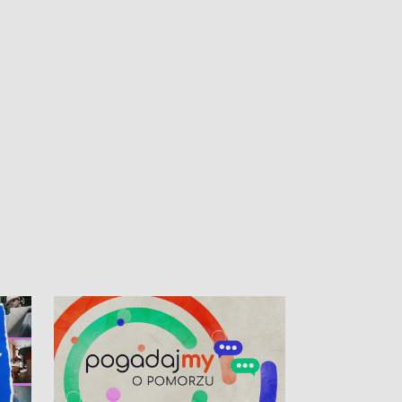
kibiców na trasie przejazdu peletonu
Tour de Pologne przez Kaszuby