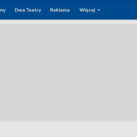
amy
Dwa Teatry
Reklama
Więcej