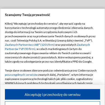
Szanujemy Twoją prywatność
Dołącz do nas:
Kliknij "Akceptuję i przechodzę do serwisu", aby wyrazić zgody na
korzystanie z technologii automatycznego śledzenia i zbierania danych,
TVP
dostęp do informacji na Twoim urządzeniu końcowym i ich
Abonament TVP
przechowywanie oraz na przetwarzanie Twoich danych osobowych przez
Regulamin TVP
nas, czyli Telewizję Polską S.A. w likwidacji (zwaną dalej również „TVP”),
Emisja w TVP
Polityka prywatności
Zaufanych Partnerów z IAB* (1201 firm)
oraz pozostałych
Zaufanych
Partnerów TVP (93 firm)
, w celach marketingowych (w tym do
Centrum informacji TVP
Moje zgody
zautomatyzowanego dopasowania reklam do Twoich zainteresowań i
mierzenia ich skuteczności) i pozostałych, które wskazujemy poniżej, a
Naziemna Telewizja Cyfrowa
Pomoc
także zgody na udostępnianie przez nas identyfikatora PPID do Google.
Sklep TVP
Biuro reklamy
Twoje dane osobowe zbierane podczas odwiedzania przez Ciebie naszych
Rada Programowa
Kontakt
poszczególnych serwisów
zwanych dalej „Portalem”, w tym informacje
zapisywane za pomocą technologii takich jak: pliki cookie, sygnalizatory
System NOS
WWW lub innych podobnych technologii umożliwiających świadczenie
dopasowanych i bezpiecznych usług, personalizację treści oraz reklam,
Informacje o nadawcy
Kanały
udostępnianie funkcji mediów społecznościowych oraz analizowanie
Akceptuję i przechodzę do serwisu
ruchu w Internecie.
Program dla prasy
©2026 Telewizja Polska S.A. w likwidacji
Biuro Reklamy
Twoje dane osobowe zbierane podczas odwiedzania przez Ciebie