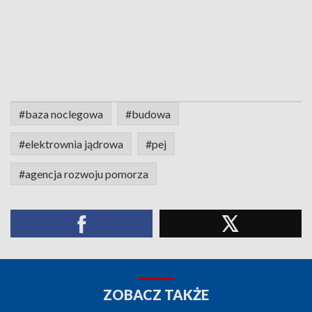
#baza noclegowa
#budowa
#elektrownia jądrowa
#pej
#agencja rozwoju pomorza
ZOBACZ TAKŻE