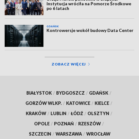
Instytucja wróciła na Pomorze Środkowe
po 6 latach
GDAŃSK
Kontrowersje wokół budowy Data Center
ZOBACZ WIĘCEJ
BIAŁYSTOK
/
BYDGOSZCZ
/
GDAŃSK
/
GORZÓW WLKP.
/
KATOWICE
/
KIELCE
/
KRAKÓW
/
LUBLIN
/
ŁÓDŹ
/
OLSZTYN
/
OPOLE
/
POZNAŃ
/
RZESZÓW
/
SZCZECIN
/
WARSZAWA
/
WROCŁAW