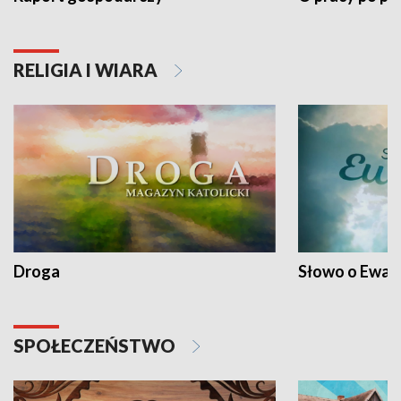
RELIGIA I WIARA
Droga
Słowo o Ewang
SPOŁECZEŃSTWO