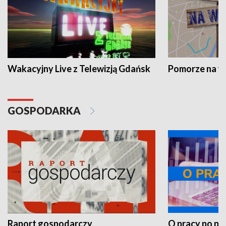
Wakacyjny Live z Telewizją Gdańsk
Pomorze na 
GOSPODARKA
Raport gospodarczy
O pracy po pr