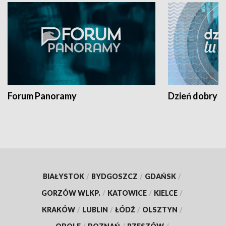
Forum Panoramy
Dzień dobry t
BIAŁYSTOK
/
BYDGOSZCZ
/
GDAŃSK
/
GORZÓW WLKP.
/
KATOWICE
/
KIELCE
/
KRAKÓW
/
LUBLIN
/
ŁÓDŹ
/
OLSZTYN
/