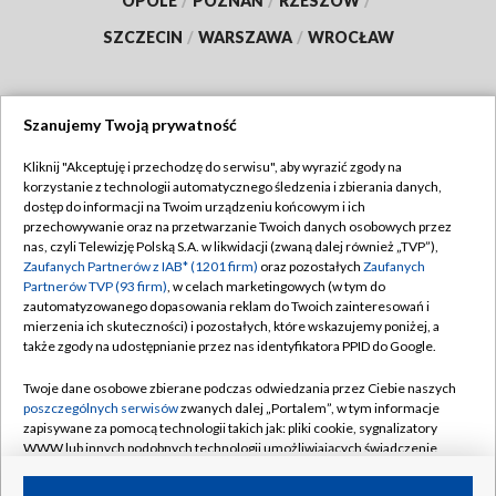
OPOLE
/
POZNAŃ
/
RZESZÓW
/
SZCZECIN
/
WARSZAWA
/
WROCŁAW
Szanujemy Twoją prywatność
Dołącz do nas:
Kliknij "Akceptuję i przechodzę do serwisu", aby wyrazić zgody na
korzystanie z technologii automatycznego śledzenia i zbierania danych,
TVP
dostęp do informacji na Twoim urządzeniu końcowym i ich
Abonament TVP
przechowywanie oraz na przetwarzanie Twoich danych osobowych przez
Regulamin TVP
nas, czyli Telewizję Polską S.A. w likwidacji (zwaną dalej również „TVP”),
Emisja w TVP
Zaufanych Partnerów z IAB* (1201 firm)
oraz pozostałych
Zaufanych
Polityka prywatności
Partnerów TVP (93 firm)
, w celach marketingowych (w tym do
Centrum informacji TVP
Moje zgody
zautomatyzowanego dopasowania reklam do Twoich zainteresowań i
mierzenia ich skuteczności) i pozostałych, które wskazujemy poniżej, a
Naziemna Telewizja Cyfrowa
Pomoc
także zgody na udostępnianie przez nas identyfikatora PPID do Google.
Sklep TVP
Biuro reklamy
Twoje dane osobowe zbierane podczas odwiedzania przez Ciebie naszych
Rada Programowa
poszczególnych serwisów
zwanych dalej „Portalem”, w tym informacje
Kontakt
zapisywane za pomocą technologii takich jak: pliki cookie, sygnalizatory
System NOS
WWW lub innych podobnych technologii umożliwiających świadczenie
dopasowanych i bezpiecznych usług, personalizację treści oraz reklam,
Informacje o nadawcy
Kanały
udostępnianie funkcji mediów społecznościowych oraz analizowanie