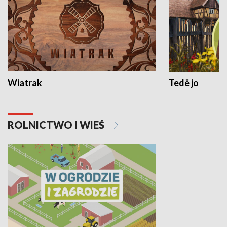
Wiatrak
Tedë jo
ROLNICTWO I WIEŚ