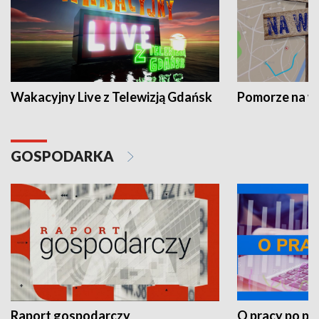
Wakacyjny Live z Telewizją Gdańsk
Pomorze na 
GOSPODARKA
Raport gospodarczy
O pracy po pr