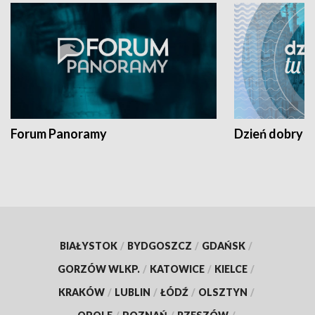
Forum Panoramy
Dzień dobry t
BIAŁYSTOK
/
BYDGOSZCZ
/
GDAŃSK
/
GORZÓW WLKP.
/
KATOWICE
/
KIELCE
/
KRAKÓW
/
LUBLIN
/
ŁÓDŹ
/
OLSZTYN
/