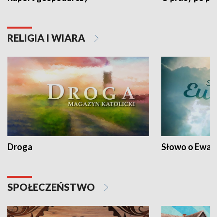
RELIGIA I WIARA
Droga
Słowo o Ewang
SPOŁECZEŃSTWO