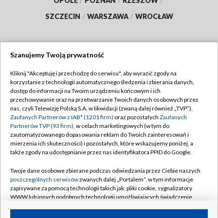
OPOLE
/
POZNAŃ
/
RZESZÓW
/
SZCZECIN
/
WARSZAWA
/
WROCŁAW
Szanujemy Twoją prywatność
Dołącz do nas:
Kliknij "Akceptuję i przechodzę do serwisu", aby wyrazić zgody na
korzystanie z technologii automatycznego śledzenia i zbierania danych,
TVP
dostęp do informacji na Twoim urządzeniu końcowym i ich
Abonament TVP
przechowywanie oraz na przetwarzanie Twoich danych osobowych przez
Regulamin TVP
nas, czyli Telewizję Polską S.A. w likwidacji (zwaną dalej również „TVP”),
Emisja w TVP
Zaufanych Partnerów z IAB* (1201 firm)
oraz pozostałych
Zaufanych
Polityka prywatności
Partnerów TVP (93 firm)
, w celach marketingowych (w tym do
Centrum informacji TVP
Moje zgody
zautomatyzowanego dopasowania reklam do Twoich zainteresowań i
mierzenia ich skuteczności) i pozostałych, które wskazujemy poniżej, a
Naziemna Telewizja Cyfrowa
Pomoc
także zgody na udostępnianie przez nas identyfikatora PPID do Google.
Sklep TVP
Biuro reklamy
Twoje dane osobowe zbierane podczas odwiedzania przez Ciebie naszych
Rada Programowa
poszczególnych serwisów
zwanych dalej „Portalem”, w tym informacje
Kontakt
zapisywane za pomocą technologii takich jak: pliki cookie, sygnalizatory
System NOS
WWW lub innych podobnych technologii umożliwiających świadczenie
dopasowanych i bezpiecznych usług, personalizację treści oraz reklam,
Informacje o nadawcy
Kanały
udostępnianie funkcji mediów społecznościowych oraz analizowanie