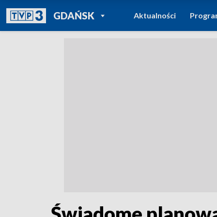
POWRÓT DO
GDAŃSK
Aktualności
Progr
TVP REGIONY
Świadome planowan