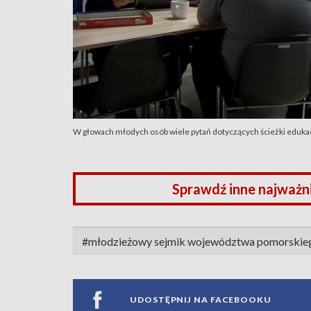
W głowach młodych osób wiele pytań dotyczących ścieżki edukac
Sprawdź inne najważn
#młodzieżowy sejmik województwa pomorskie
UDOSTĘPNIJ NA FACEBOOKU