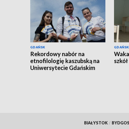
GDAŃSK
GDAŃSK
Rekordowy nabór na
Wakac
etnofilologię kaszubską na
szkół
Uniwersytecie Gdańskim
BIAŁYSTOK
/
BYDGO