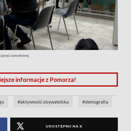
yjnej i zawodowej.
iejsze informacje z Pomorza!
go
#aktywność obywatelska
#demografia
UDOSTĘPNIJ NA X