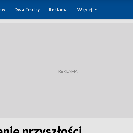
amy
Dwa Teatry
Reklama
Więcej
ie przyszłości