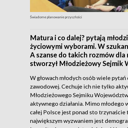
Świadome planowanie przyszłości
Matura i co dalej? pytają młodz
życiowymi wyborami. W szukani
A szanse do takich rozmów dla 
stworzył Młodzieżowy Sejmik
W głowach młodych osób wiele pytań d
zawodowej. Cechuje ich nie tylko akt
Młodzieżowego Sejmiku Województwa
aktywnego działania. Mimo młodego w
całej Polsce jest ponad sto trzynaście
największym wyzwaniem jest demografi