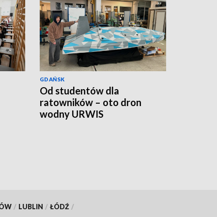
GDAŃSK
Od studentów dla
ratowników – oto dron
wodny URWIS
KÓW
/
LUBLIN
/
ŁÓDŹ
/