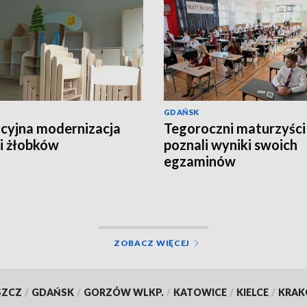
GDAŃSK
yjna modernizacja
Tegoroczni maturzyści
 i żłobków
poznali wyniki swoich
egzaminów
ZOBACZ WIĘCEJ
SZCZ
/
GDAŃSK
/
GORZÓW WLKP.
/
KATOWICE
/
KIELCE
/
KRA