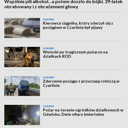
Wspólnie pili alkohol...a potem doszło do bójki. 29-latek
obrabowany i z obrażeniami głowy
GDAŃSK
Kierowca ciągnika, który zderzył się z
pociągiem w Czarlinie był pijany
GDAŃSK
Wnioski po tragicznym pożarze na
działkach ROD
GDAŃSK
Zderzenie pociągu z przyczepą rolniczą w
Czarlinie
GDAŃSK
Pożar na terenie ogródków działkowych w
Gdańsku. Dwie ofiary śmiertelne