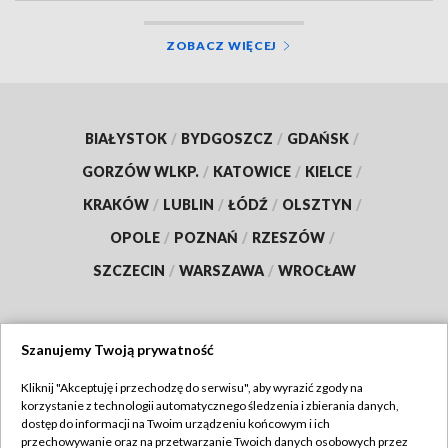
ZOBACZ WIĘCEJ
BIAŁYSTOK
/
BYDGOSZCZ
/
GDAŃSK
/
GORZÓW WLKP.
/
KATOWICE
/
KIELCE
/
KRAKÓW
/
LUBLIN
/
ŁÓDŹ
/
OLSZTYN
/
OPOLE
/
POZNAŃ
/
RZESZÓW
/
SZCZECIN
/
WARSZAWA
/
WROCŁAW
Szanujemy Twoją prywatność
Dołącz do nas:
Kliknij "Akceptuję i przechodzę do serwisu", aby wyrazić zgody na
korzystanie z technologii automatycznego śledzenia i zbierania danych,
TVP
dostęp do informacji na Twoim urządzeniu końcowym i ich
Abonament TVP
przechowywanie oraz na przetwarzanie Twoich danych osobowych przez
Regulamin TVP