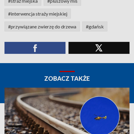
#straż miejska
#pluszowy miś
#interwencja straży miejskiej
#przywiązane zwierzę do drzewa
#gdańsk
ZOBACZ TAKŻE