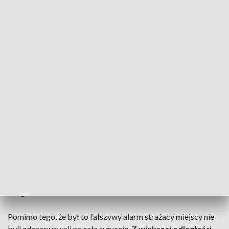
trafiło zgłoszenie o przywiązanym do drzewa zwierzęciu w
parku przy ul. Tysiąclecia
. Przerażona kobieta prosiła o pilną
interwencję, obawiając się, że bez szybkiej pomocy może być
za późno. Jak relacjonowała,
do drzewa miał być
przywiązany pies lub lis
.
Strażnicy miejscy uratowali...maskotkę
Kobieta dokładnie wskazała miejsce, gdzie miało znajdować
się pokrzywdzone zwierzę. Gdy strażnicy miejscu pojawili się
w okolicach podanej wcześniej lokalizacji
zauważyli leżącą
bez ruchu obok krzaków włochatą postać
. Nie był to
jednak ani pies, ani lis a
sporych rozmiarów pluszowy miś
.
Strażnicy uspokajają: w takich sytuacjach trzeba
reagować
Pomimo tego, że był to fałszywy alarm strażacy miejscy nie
byli zdenerwowali na całą sytuację.
Z większej odległości,