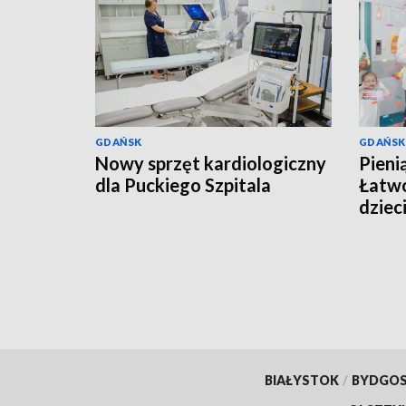
GDAŃSK
GDAŃSK
Nowy sprzęt kardiologiczny
Pieni
dla Puckiego Szpitala
Łatwo
dziec
BIAŁYSTOK
/
BYDGO