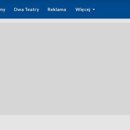
amy
Dwa Teatry
Reklama
Więcej