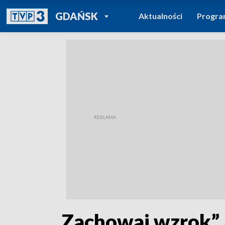
POWRÓT DO
GDAŃSK
Aktualności
Progr
TVP REGIONY
„Zachowaj wzrok”