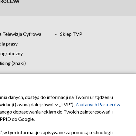
ROCŁAW
 Telewizja Cyfrowa
Sklep TVP
la prasy
tograficzny
sing (znaki)
klamy
Kontakt
rania danych, dostęp do informacji na Twoim urządzeniu
idacji (zwaną dalej również „TVP”),
Zaufanych Partnerów
anego dopasowania reklam do Twoich zainteresowań i
a PPID do Google.
”, w tym informacje zapisywane za pomocą technologii