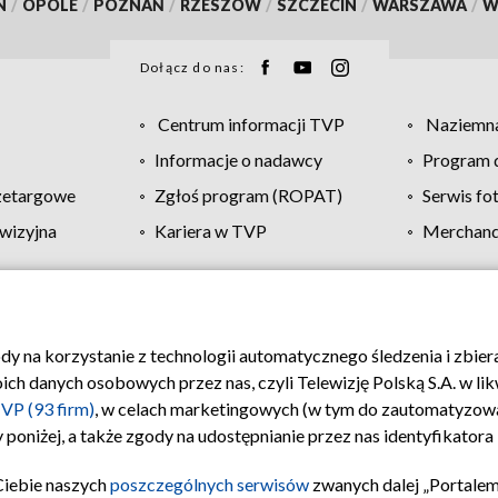
N
/
OPOLE
/
POZNAŃ
/
RZESZÓW
/
SZCZECIN
/
WARSZAWA
/
W
Dołącz do nas:
Centrum informacji TVP
Naziemna
Informacje o nadawcy
Program d
zetargowe
Zgłoś program (ROPAT)
Serwis fo
wizyjna
Kariera w TVP
Merchandi
Polityka prywatności
Moje zgody
Pomoc
Biuro re
ody na korzystanie z technologii automatycznego śledzenia i zbie
 danych osobowych przez nas, czyli Telewizję Polską S.A. w likw
VP (93 firm)
, w celach marketingowych (w tym do zautomatyzow
 poniżej, a także zgody na udostępnianie przez nas identyfikator
Ciebie naszych
poszczególnych serwisów
zwanych dalej „Portalem