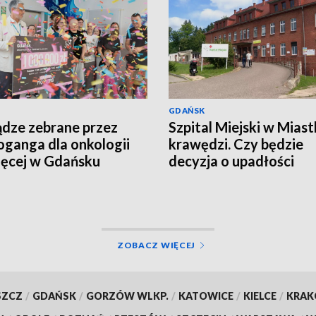
GDAŃSK
ądze zebrane przez
Szpital Miejski w Miast
ganga dla onkologii
krawędzi. Czy będzie
ięcej w Gdańsku
decyzja o upadłości
placówki?
ZOBACZ WIĘCEJ
SZCZ
/
GDAŃSK
/
GORZÓW WLKP.
/
KATOWICE
/
KIELCE
/
KRA