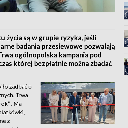
życia są w grupie ryzyka, jeśli
ularne badania przesiewowe pozwalają
 Trwa ogólnopolska kampania pod
czas której bezpłatnie można zbadać
iło zadbać o
znych. Trwa
ok” . Ma
siatkówki,
ne z