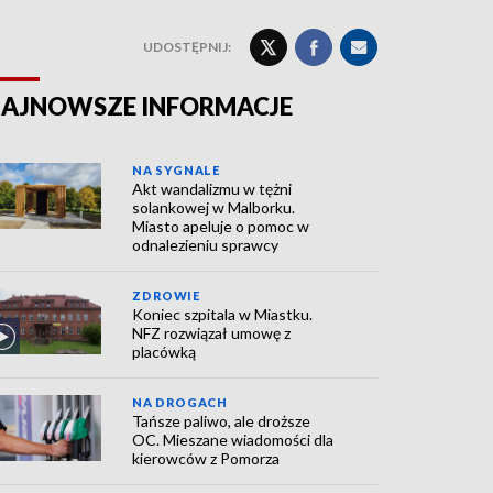
UDOSTĘPNIJ:
AJNOWSZE INFORMACJE
NA SYGNALE
Akt wandalizmu w tężni
solankowej w Malborku.
Miasto apeluje o pomoc w
odnalezieniu sprawcy
ZDROWIE
Koniec szpitala w Miastku.
NFZ rozwiązał umowę z
placówką
NA DROGACH
Tańsze paliwo, ale droższe
OC. Mieszane wiadomości dla
kierowców z Pomorza