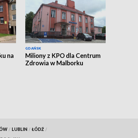
GDAŃSK
ku na
Miliony z KPO dla Centrum
Zdrowia w Malborku
KÓW
/
LUBLIN
/
ŁÓDŹ
/