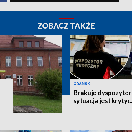
ZOBACZ TAKŻE
GDAŃSK
Brakuje dyspozyto
sytuacja jest kryty