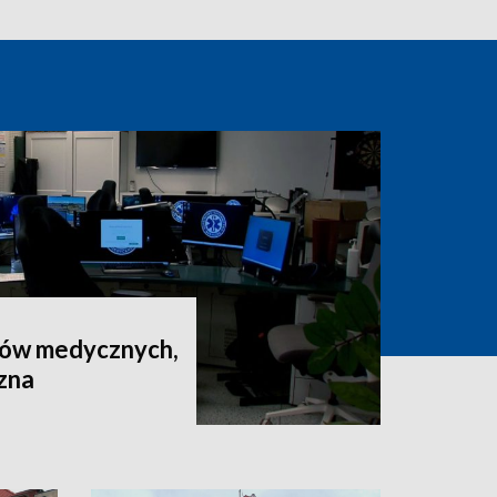
rów medycznych,
czna