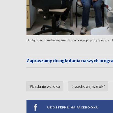
Osoby po siedemdziesiątym roku życia są w grupie ryzyka, jeśli 
Zapraszamy do oglądania naszych pro
#badanie wzroku
#„zachowaj wzrok”
UDOSTĘPNIJ NA FACEBOOKU