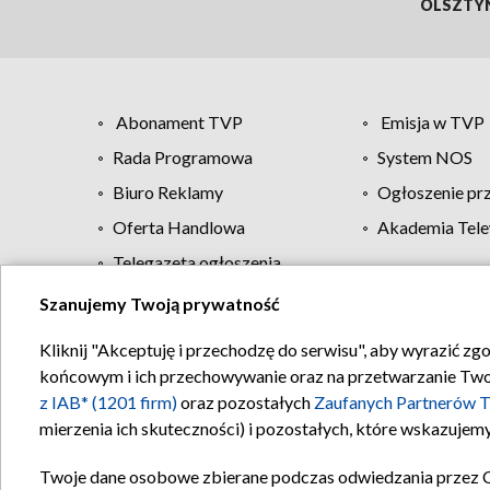
OLSZTY
Abonament TVP
Emisja w TVP
Rada Programowa
System NOS
Biuro Reklamy
Ogłoszenie pr
Oferta Handlowa
Akademia Tele
Telegazeta ogłoszenia
Szanujemy Twoją prywatność
Regulamin TVP
Kliknij "Akceptuję i przechodzę do serwisu", aby wyrazić zg
końcowym i ich przechowywanie oraz na przetwarzanie Twoich
z IAB* (1201 firm)
oraz pozostałych
Zaufanych Partnerów T
mierzenia ich skuteczności) i pozostałych, które wskazujemy
Twoje dane osobowe zbierane podczas odwiedzania przez 