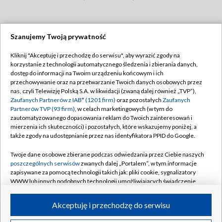
Szanujemy Twoją prywatność
Dołącz do nas:
Kliknij "Akceptuję i przechodzę do serwisu", aby wyrazić zgody na
korzystanie z technologii automatycznego śledzenia i zbierania danych,
TVP
dostęp do informacji na Twoim urządzeniu końcowym i ich
Abonament TVP
przechowywanie oraz na przetwarzanie Twoich danych osobowych przez
Regulamin TVP
nas, czyli Telewizję Polską S.A. w likwidacji (zwaną dalej również „TVP”),
Emisja w TVP
Zaufanych Partnerów z IAB* (1201 firm)
oraz pozostałych
Zaufanych
Polityka prywatności
Partnerów TVP (93 firm)
, w celach marketingowych (w tym do
Centrum informacji TVP
Moje zgody
zautomatyzowanego dopasowania reklam do Twoich zainteresowań i
mierzenia ich skuteczności) i pozostałych, które wskazujemy poniżej, a
Naziemna Telewizja Cyfrowa
Pomoc
także zgody na udostępnianie przez nas identyfikatora PPID do Google.
Sklep TVP
Biuro reklamy
Twoje dane osobowe zbierane podczas odwiedzania przez Ciebie naszych
Rada Programowa
poszczególnych serwisów
zwanych dalej „Portalem”, w tym informacje
Kontakt
zapisywane za pomocą technologii takich jak: pliki cookie, sygnalizatory
System NOS
WWW lub innych podobnych technologii umożliwiających świadczenie
dopasowanych i bezpiecznych usług, personalizację treści oraz reklam,
Informacje o nadawcy
Kanały
udostępnianie funkcji mediów społecznościowych oraz analizowanie
Akceptuję i przechodzę do serwisu
ruchu w Internecie.
Program dla prasy
©2026 Telewizja Polska S.A. w likwidacji