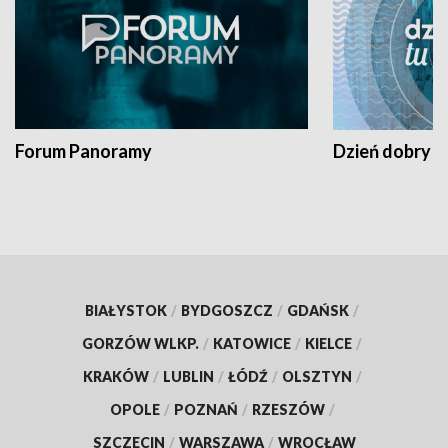
Forum Panoramy
Dzień dobry t
BIAŁYSTOK
/
BYDGOSZCZ
/
GDAŃSK
/
GORZÓW WLKP.
/
KATOWICE
/
KIELCE
/
KRAKÓW
/
LUBLIN
/
ŁÓDŹ
/
OLSZTYN
/
OPOLE
/
POZNAŃ
/
RZESZÓW
/
SZCZECIN
/
WARSZAWA
/
WROCŁAW