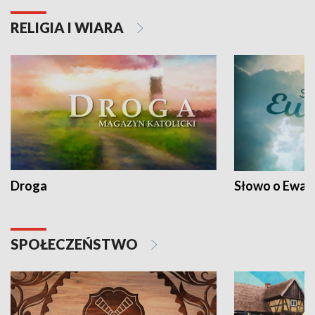
RELIGIA I WIARA
Droga
Słowo o Ewang
SPOŁECZEŃSTWO