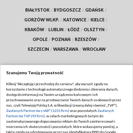
BIAŁYSTOK
/
BYDGOSZCZ
/
GDAŃSK
/
GORZÓW WLKP.
/
KATOWICE
/
KIELCE
/
KRAKÓW
/
LUBLIN
/
ŁÓDŹ
/
OLSZTYN
/
OPOLE
/
POZNAŃ
/
RZESZÓW
/
SZCZECIN
/
WARSZAWA
/
WROCŁAW
Szanujemy Twoją prywatność
Dołącz do nas:
Kliknij "Akceptuję i przechodzę do serwisu", aby wyrazić zgody na
korzystanie z technologii automatycznego śledzenia i zbierania danych,
TVP
dostęp do informacji na Twoim urządzeniu końcowym i ich
Abonament TVP
przechowywanie oraz na przetwarzanie Twoich danych osobowych przez
Regulamin TVP
nas, czyli Telewizję Polską S.A. w likwidacji (zwaną dalej również „TVP”),
Emisja w TVP
Zaufanych Partnerów z IAB* (1201 firm)
oraz pozostałych
Zaufanych
Polityka prywatności
Partnerów TVP (93 firm)
, w celach marketingowych (w tym do
Centrum informacji TVP
Moje zgody
zautomatyzowanego dopasowania reklam do Twoich zainteresowań i
mierzenia ich skuteczności) i pozostałych, które wskazujemy poniżej, a
Naziemna Telewizja Cyfrowa
Pomoc
także zgody na udostępnianie przez nas identyfikatora PPID do Google.