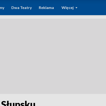
amy
Dwa Teatry
Reklama
Więcej
 Słupsku