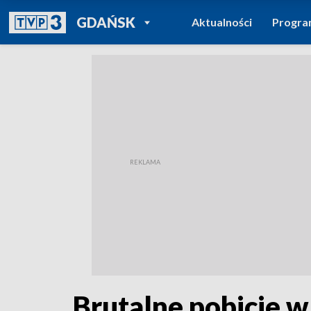
POWRÓT DO
GDAŃSK
Aktualności
Progr
TVP REGIONY
Brutalne pobicie w