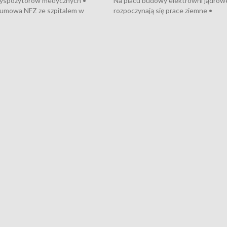
dyspozytorów medycznych •
Na placu budowy elektrowni jądrow
umowa NFZ ze szpitalem w
rozpoczynają się prace ziemne •
• Otwarto Morski Terminal
Podpisano umowę na budowę obwo
nkowy • Budowa morskiej farmy
Starogardu Gdańskiego • Za kilka dn
 • Korki na gdańskich Stogach •
wodowanie ORP „Wicher” • 18 mili
czne zachowania na torach •
złotych na inwestycje w szkołach w
nowych „trajtków” dla Gdyni
i Wejherowie • Nowy sprzęt
kardiologiczny dla Puckiego Szpitala
Pomorzu znów rekordowe upały