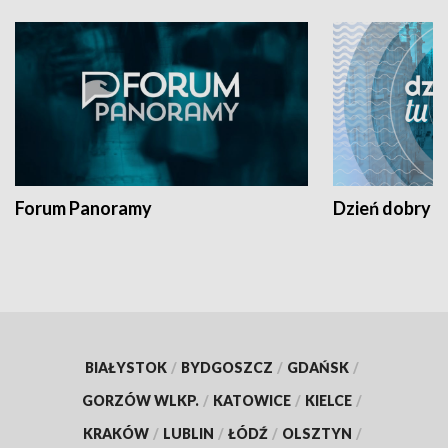
Forum Panoramy
Dzień dobry t
BIAŁYSTOK
/
BYDGOSZCZ
/
GDAŃSK
/
GORZÓW WLKP.
/
KATOWICE
/
KIELCE
/
KRAKÓW
/
LUBLIN
/
ŁÓDŹ
/
OLSZTYN
/