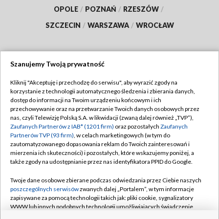
OPOLE
/
POZNAŃ
/
RZESZÓW
/
SZCZECIN
/
WARSZAWA
/
WROCŁAW
Szanujemy Twoją prywatność
Dołącz do nas:
Kliknij "Akceptuję i przechodzę do serwisu", aby wyrazić zgody na
korzystanie z technologii automatycznego śledzenia i zbierania danych,
TVP
dostęp do informacji na Twoim urządzeniu końcowym i ich
Abonament TVP
przechowywanie oraz na przetwarzanie Twoich danych osobowych przez
Regulamin TVP
nas, czyli Telewizję Polską S.A. w likwidacji (zwaną dalej również „TVP”),
Emisja w TVP
Zaufanych Partnerów z IAB* (1201 firm)
oraz pozostałych
Zaufanych
Polityka prywatności
Partnerów TVP (93 firm)
, w celach marketingowych (w tym do
Centrum informacji TVP
Moje zgody
zautomatyzowanego dopasowania reklam do Twoich zainteresowań i
mierzenia ich skuteczności) i pozostałych, które wskazujemy poniżej, a
Naziemna Telewizja Cyfrowa
Pomoc
także zgody na udostępnianie przez nas identyfikatora PPID do Google.
Sklep TVP
Biuro reklamy
Twoje dane osobowe zbierane podczas odwiedzania przez Ciebie naszych
Rada Programowa
poszczególnych serwisów
zwanych dalej „Portalem”, w tym informacje
Kontakt
zapisywane za pomocą technologii takich jak: pliki cookie, sygnalizatory
System NOS
WWW lub innych podobnych technologii umożliwiających świadczenie
dopasowanych i bezpiecznych usług, personalizację treści oraz reklam,
Informacje o nadawcy