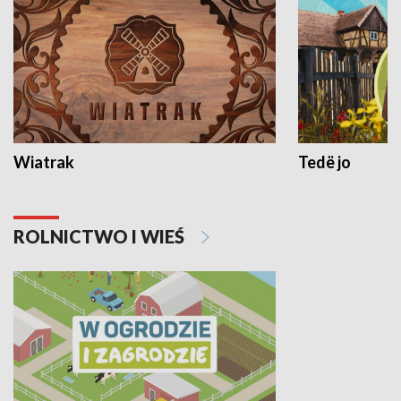
Wiatrak
Tedë jo
ROLNICTWO I WIEŚ