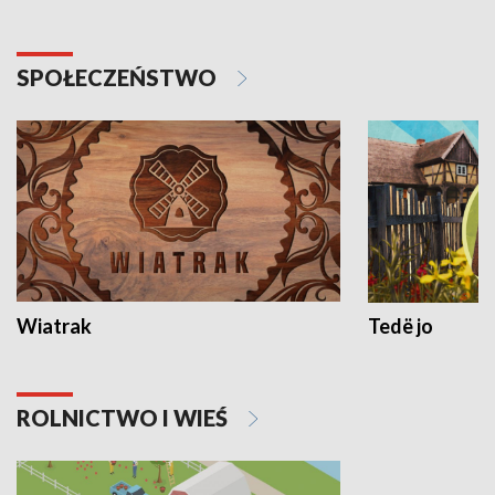
SPOŁECZEŃSTWO
Wiatrak
Tedë jo
ROLNICTWO I WIEŚ