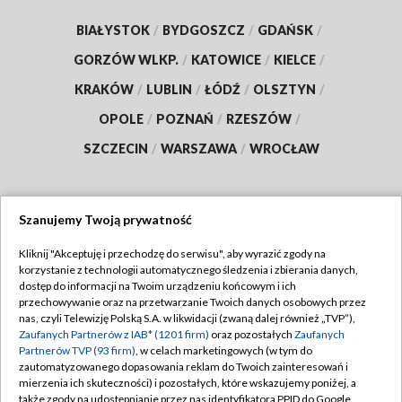
BIAŁYSTOK
/
BYDGOSZCZ
/
GDAŃSK
/
GORZÓW WLKP.
/
KATOWICE
/
KIELCE
/
KRAKÓW
/
LUBLIN
/
ŁÓDŹ
/
OLSZTYN
/
OPOLE
/
POZNAŃ
/
RZESZÓW
/
SZCZECIN
/
WARSZAWA
/
WROCŁAW
Szanujemy Twoją prywatność
Dołącz do nas:
Kliknij "Akceptuję i przechodzę do serwisu", aby wyrazić zgody na
korzystanie z technologii automatycznego śledzenia i zbierania danych,
TVP
dostęp do informacji na Twoim urządzeniu końcowym i ich
Abonament TVP
przechowywanie oraz na przetwarzanie Twoich danych osobowych przez
Regulamin TVP
nas, czyli Telewizję Polską S.A. w likwidacji (zwaną dalej również „TVP”),
Emisja w TVP
Zaufanych Partnerów z IAB* (1201 firm)
oraz pozostałych
Zaufanych
Polityka prywatności
Partnerów TVP (93 firm)
, w celach marketingowych (w tym do
Centrum informacji TVP
Moje zgody
zautomatyzowanego dopasowania reklam do Twoich zainteresowań i
mierzenia ich skuteczności) i pozostałych, które wskazujemy poniżej, a
Naziemna Telewizja Cyfrowa
Pomoc
także zgody na udostępnianie przez nas identyfikatora PPID do Google.