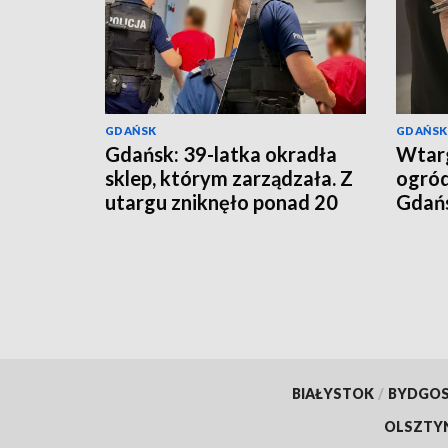
GDAŃSK
GDAŃSK
Gdańsk: 39-latka okradła
Wtarg
sklep, którym zarządzała. Z
ogró
utargu zniknęło ponad 20
Gdańsk
tys. zł
przy
BIAŁYSTOK
/
BYDGO
OLSZTY