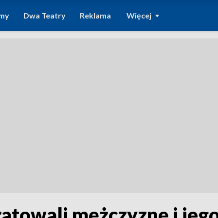
amy
Dwa Teatry
Reklama
Więcej
uratowali mężczyznę i jeg