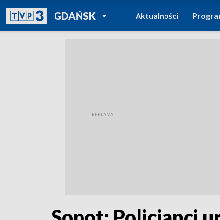
POWRÓT DO
GDAŃSK
Aktualności
Progr
TVP REGIONY
Sopot: Policjanci 