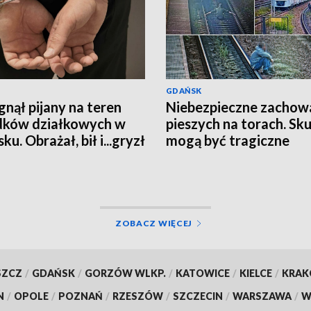
GDAŃSK
nął pijany na teren
Niebezpieczne zachow
dków działkowych w
pieszych na torach. Sku
u. Obrażał, bił i...gryzł
mogą być tragiczne
padkowe osoby
ZOBACZ WIĘCEJ
SZCZ
/
GDAŃSK
/
GORZÓW WLKP.
/
KATOWICE
/
KIELCE
/
KRA
N
/
OPOLE
/
POZNAŃ
/
RZESZÓW
/
SZCZECIN
/
WARSZAWA
/
W