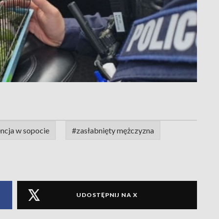
ncja w sopocie
#zasłabnięty mężczyzna
UDOSTĘPNIJ NA X