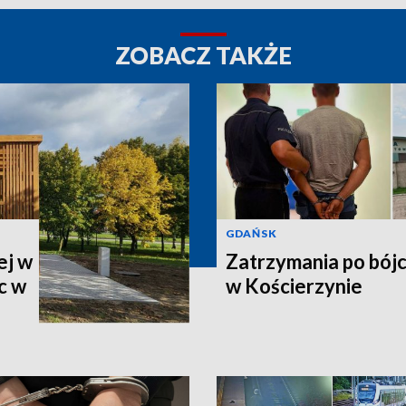
ZOBACZ TAKŻE
GDAŃSK
ej w
Zatrzymania po bój
c w
w Kościerzynie