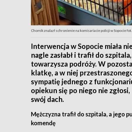
Chomik znalazł schronienie na komisariacie policji w Sopocie fo
Interwencja w Sopocie miała ni
nagle zasłabł i trafił do szpita
towarzysza podróży. W pozostawi
klatkę, a w niej przestraszone
sympatię jednego z funkcjonariu
opiekun się po niego nie zgłosi,
swój dach.
Mężczyzna trafił do szpitala, a jego pu
komendę