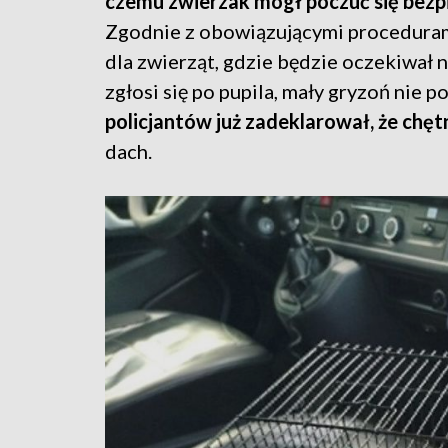
czemu zwierzak mógł poczuć się bezpi
Zgodnie z obowiązującymi proceduram
dla zwierząt, gdzie będzie oczekiwał n
zgłosi się po pupila, mały gryzoń nie 
policjantów już zadeklarował, że chęt
dach.