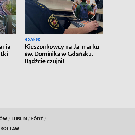
GDAŃSK
ania
Kieszonkowcy na Jarmarku
tki
św. Dominika w Gdańsku.
Bądźcie czujni!
KÓW
/
LUBLIN
/
ŁÓDŹ
/
ROCŁAW