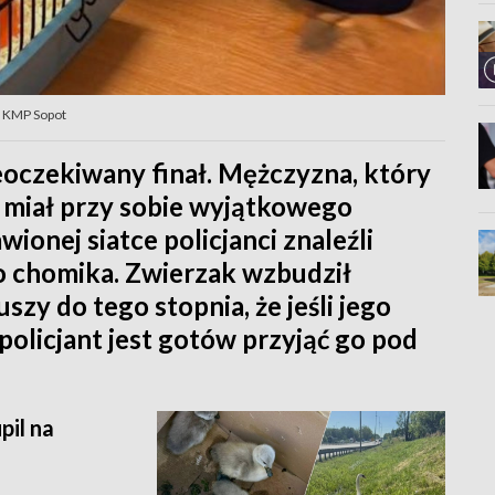
t. KMP Sopot
eoczekiwany finał. Mężczyzna, który
la, miał przy sobie wyjątkowego
onej siatce policjanci znaleźli
go chomika. Zwierzak wzbudził
szy do tego stopnia, że jeśli jego
 policjant jest gotów przyjąć go pod
pil na