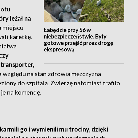
potu
óry leżał na
na miejscu
Łabędzie przy S6 w
niebezpieczeństwie. Były
ali karetkę.
gotowe przejść przez drogę
nictwa
ekspresową
czy
transporter,
Ze względu na stan zdrowia mężczyzna
eziony do szpitala. Zwierzę natomiast trafiło
i je na komendę.
armili go i wymienili mu trociny, dzięki