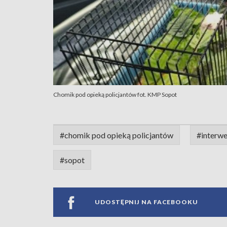
Chomik pod opieką policjantów fot. KMP Sopot
#chomik pod opieką policjantów
#interwe
#sopot
UDOSTĘPNIJ NA FACEBOOKU