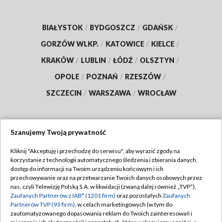
BIAŁYSTOK
/
BYDGOSZCZ
/
GDAŃSK
/
GORZÓW WLKP.
/
KATOWICE
/
KIELCE
/
KRAKÓW
/
LUBLIN
/
ŁÓDŹ
/
OLSZTYN
/
OPOLE
/
POZNAŃ
/
RZESZÓW
/
SZCZECIN
/
WARSZAWA
/
WROCŁAW
Szanujemy Twoją prywatność
Dołącz do nas:
Kliknij "Akceptuję i przechodzę do serwisu", aby wyrazić zgody na
korzystanie z technologii automatycznego śledzenia i zbierania danych,
TVP
dostęp do informacji na Twoim urządzeniu końcowym i ich
Abonament TVP
przechowywanie oraz na przetwarzanie Twoich danych osobowych przez
Regulamin TVP
nas, czyli Telewizję Polską S.A. w likwidacji (zwaną dalej również „TVP”),
Emisja w TVP
Zaufanych Partnerów z IAB* (1201 firm)
oraz pozostałych
Zaufanych
Polityka prywatności
Partnerów TVP (93 firm)
, w celach marketingowych (w tym do
Centrum informacji TVP
Moje zgody
zautomatyzowanego dopasowania reklam do Twoich zainteresowań i