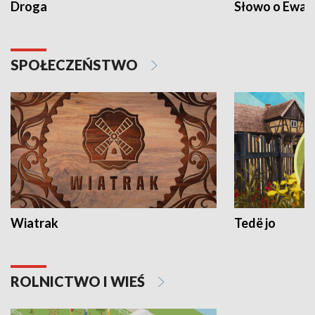
Droga
Słowo o Ewang
SPOŁECZEŃSTWO
Wiatrak
Tedë jo
ROLNICTWO I WIEŚ