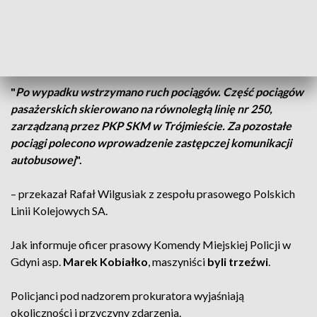
Do zdarzenia doszło w niedzielę o godz. 10.35.
Kobieta
została potrącona przez pociąg służbowy
jadący w
kierunku Gdyni Głównej. Był to pociąg złożony z dwóch
lokomotyw –
spalinowej i elektrycznej
.
"
Po wypadku wstrzymano ruch pociągów. Część pociągów
pasażerskich skierowano na równoległą linię nr 250,
zarządzaną przez PKP SKM w Trójmieście. Za pozostałe
pociągi polecono wprowadzenie zastępczej komunikacji
autobusowej
".
– przekazał Rafał Wilgusiak z zespołu prasowego Polskich
Linii Kolejowych SA.
Jak informuje oficer prasowy Komendy Miejskiej Policji w
Gdyni asp.
Marek Kobiałko
, maszyniści
byli trzeźwi
.
Policjanci pod nadzorem prokuratora wyjaśniają
okoliczności i przyczyny zdarzenia.