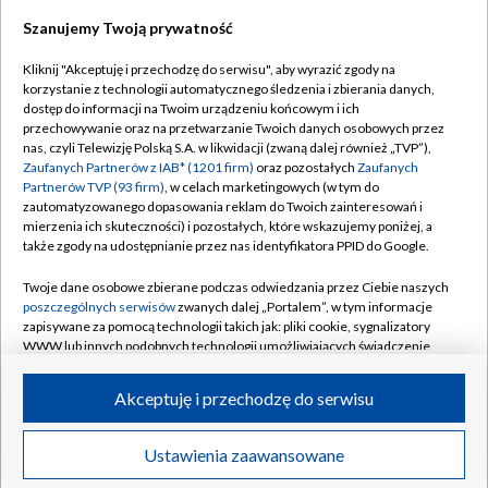
Szanujemy Twoją prywatność
Dołącz do nas:
Kliknij "Akceptuję i przechodzę do serwisu", aby wyrazić zgody na
korzystanie z technologii automatycznego śledzenia i zbierania danych,
TVP
dostęp do informacji na Twoim urządzeniu końcowym i ich
Abonament TVP
przechowywanie oraz na przetwarzanie Twoich danych osobowych przez
Regulamin TVP
nas, czyli Telewizję Polską S.A. w likwidacji (zwaną dalej również „TVP”),
Emisja w TVP
Polityka prywatności
Zaufanych Partnerów z IAB* (1201 firm)
oraz pozostałych
Zaufanych
Partnerów TVP (93 firm)
, w celach marketingowych (w tym do
Centrum informacji TVP
Moje zgody
zautomatyzowanego dopasowania reklam do Twoich zainteresowań i
mierzenia ich skuteczności) i pozostałych, które wskazujemy poniżej, a
Naziemna Telewizja Cyfrowa
Pomoc
także zgody na udostępnianie przez nas identyfikatora PPID do Google.
Sklep TVP
Biuro reklamy
Twoje dane osobowe zbierane podczas odwiedzania przez Ciebie naszych
Rada Programowa
Kontakt
poszczególnych serwisów
zwanych dalej „Portalem”, w tym informacje
zapisywane za pomocą technologii takich jak: pliki cookie, sygnalizatory
System NOS
WWW lub innych podobnych technologii umożliwiających świadczenie
dopasowanych i bezpiecznych usług, personalizację treści oraz reklam,
Informacje o nadawcy
Kanały
udostępnianie funkcji mediów społecznościowych oraz analizowanie
Akceptuję i przechodzę do serwisu
ruchu w Internecie.
Program dla prasy
©2026 Telewizja Polska S.A. w likwidacji
Biuro Reklamy
Twoje dane osobowe zbierane podczas odwiedzania przez Ciebie
Ustawienia zaawansowane
poszczególnych serwisów
na Portalu, takie jak adresy IP, identyfikatory
Ogłoszenie przetargowe
Twoich urządzeń końcowych i identyfikatory plików cookie, informacje o