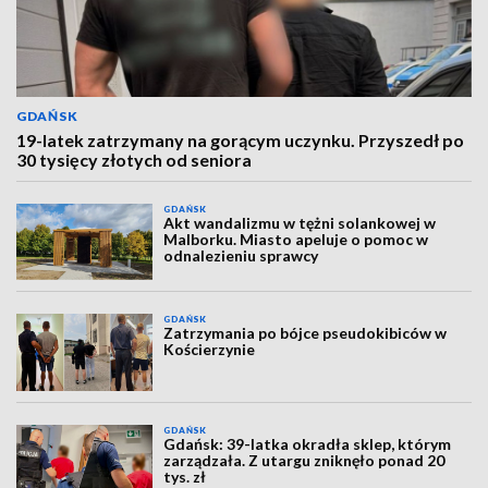
GDAŃSK
19-latek zatrzymany na gorącym uczynku. Przyszedł po
30 tysięcy złotych od seniora
GDAŃSK
Akt wandalizmu w tężni solankowej w
Malborku. Miasto apeluje o pomoc w
odnalezieniu sprawcy
GDAŃSK
Zatrzymania po bójce pseudokibiców w
Kościerzynie
GDAŃSK
Gdańsk: 39-latka okradła sklep, którym
zarządzała. Z utargu zniknęło ponad 20
tys. zł