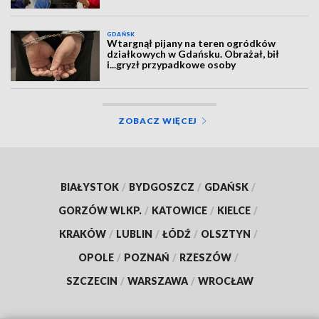
GDAŃSK
Wtargnął pijany na teren ogródków
działkowych w Gdańsku. Obrażał, bił
i...gryzł przypadkowe osoby
ZOBACZ WIĘCEJ
BIAŁYSTOK
/
BYDGOSZCZ
/
GDAŃSK
/
GORZÓW WLKP.
/
KATOWICE
/
KIELCE
/
KRAKÓW
/
LUBLIN
/
ŁÓDŹ
/
OLSZTYN
/
OPOLE
/
POZNAŃ
/
RZESZÓW
/
SZCZECIN
/
WARSZAWA
/
WROCŁAW