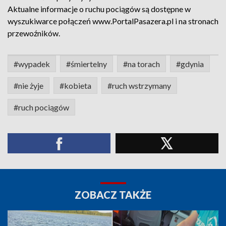
Aktualne informacje o ruchu pociągów są dostępne w
wyszukiwarce połączeń www.PortalPasazera.pl i na stronach
przewoźników.
#wypadek
#śmiertelny
#na torach
#gdynia
#nie żyje
#kobieta
#ruch wstrzymany
#ruch pociągów
ZOBACZ TAKŻE