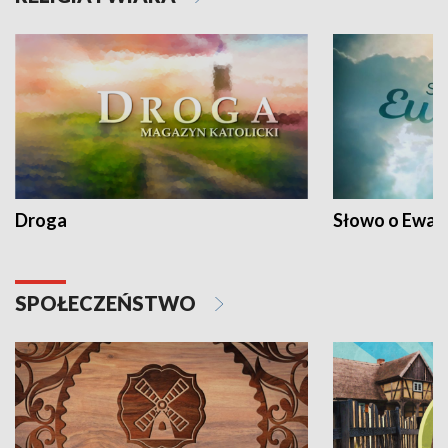
Droga
Słowo o Ewang
SPOŁECZEŃSTWO