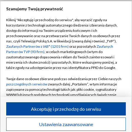
Szanujemy Twoją prywatność
Dołącz do nas:
Kliknij "Akceptuję i przechodzę do serwisu", aby wyrazić zgody na
korzystanie z technologii automatycznego śledzenia i zbierania danych,
TVP
dostęp do informacji na Twoim urządzeniu końcowym i ich
Abonament TVP
przechowywanie oraz na przetwarzanie Twoich danych osobowych przez
Regulamin TVP
nas, czyli Telewizję Polską S.A. w likwidacji (zwaną dalej również „TVP”),
Emisja w TVP
Zaufanych Partnerów z IAB* (1201 firm)
oraz pozostałych
Zaufanych
Polityka prywatności
Partnerów TVP (93 firm)
, w celach marketingowych (w tym do
Centrum informacji TVP
Moje zgody
zautomatyzowanego dopasowania reklam do Twoich zainteresowań i
mierzenia ich skuteczności) i pozostałych, które wskazujemy poniżej, a
Naziemna Telewizja Cyfrowa
Pomoc
także zgody na udostępnianie przez nas identyfikatora PPID do Google.
Sklep TVP
Biuro reklamy
Twoje dane osobowe zbierane podczas odwiedzania przez Ciebie naszych
Rada Programowa
poszczególnych serwisów
zwanych dalej „Portalem”, w tym informacje
Kontakt
zapisywane za pomocą technologii takich jak: pliki cookie, sygnalizatory
System NOS
WWW lub innych podobnych technologii umożliwiających świadczenie
dopasowanych i bezpiecznych usług, personalizację treści oraz reklam,
Informacje o nadawcy
Kanały
udostępnianie funkcji mediów społecznościowych oraz analizowanie
Akceptuję i przechodzę do serwisu
ruchu w Internecie.
Program dla prasy
©2026 Telewizja Polska S.A. w likwidacji
Biuro Reklamy
Twoje dane osobowe zbierane podczas odwiedzania przez Ciebie
Ustawienia zaawansowane
poszczególnych serwisów
na Portalu, takie jak adresy IP, identyfikatory
Ogłoszenie przetargowe