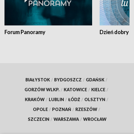
Forum Panoramy
Dzień dobry t
BIAŁYSTOK
/
BYDGOSZCZ
/
GDAŃSK
/
GORZÓW WLKP.
/
KATOWICE
/
KIELCE
/
KRAKÓW
/
LUBLIN
/
ŁÓDŹ
/
OLSZTYN
/
OPOLE
/
POZNAŃ
/
RZESZÓW
/
SZCZECIN
/
WARSZAWA
/
WROCŁAW