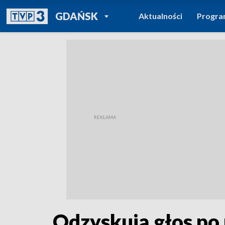
POWRÓT DO
GDAŃSK
Aktualności
Progr
TVP REGIONY
Odzyskują głos po 