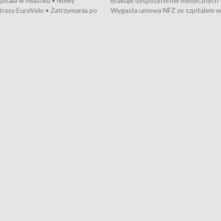
pitala w Miastku • Nowy
Brakuje dyspozytorów medycznych 
trasy EuroVelo • Zatrzymania po
Wygasła umowa NFZ ze szpitalem 
ościerzynie • Mieszkańcy
Miastku • Otwarto Morski Terminal
ą przeciwko budowie trasy
Przeładunkowy • Budowa morskiej 
wej • Kolejne konwoje
wiatrowej • Korki na gdańskich Sto
ne z Trójmiasta na Ukrainę •
Niebezpieczne zachowania na torac
ciewia na Jarmarku św.
Dziewięć nowych „trajtków” dla Gdy
• Gdynia z lat 30. w
ikonie