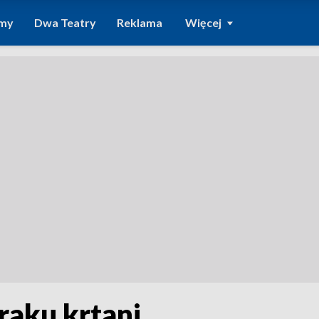
amy
Dwa Teatry
Reklama
Więcej
raku krtani